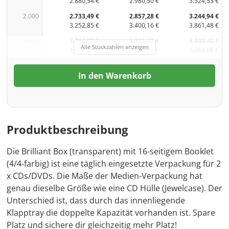
2.880,54 €
2.980,50 €
3.524,53 €
2.000
2.733,49 €
2.857,28 €
3.244,94 €
3.252,85 €
3.400,16 €
3.861,48 €
3.000
3.768,85 €
3.911,47 €
4.440,40 €
Alle Stückzahlen anzeigen
4.484,93 €
4.654,65 €
5.284,08 €
In den Warenkorb
Produktbeschreibung
Die Brilliant Box (transparent) mit 16-seitigem Booklet
(4/4-farbig) ist eine täglich eingesetzte Verpackung für 2
x CDs/DVDs. Die Maße der Medien-Verpackung hat
genau dieselbe Größe wie eine CD Hülle (Jewelcase). Der
Unterschied ist, dass durch das innenliegende
Klapptray die doppelte Kapazität vorhanden ist. Spare
Platz und sichere dir gleichzeitig mehr Platz!