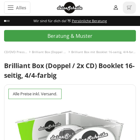
Alles
Wir sind für dich da! 👋
Persönliche Beratung
Beratung & Muster
CD/DVD Pressen
Brilliant Box (Doppel CD)
Brilliant Box mit Booklet 16-seitig, 4/4-farbig
Brilliant Box (Doppel / 2x CD) Booklet 16-
seitig, 4/4-farbig
Alle Preise inkl. Versand.