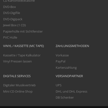
CD Kartonstecktasche
DVD-Box
DVD-Digifile
DVD-Digipack
Jewel Box (1 CD)
Papierhülle mit Sichtfenster
PVC Hülle
VINYL / KASSETTE (MC TAPE)
ZAHLUNGSMETHODEN
Kassette / Tape Kalkulator
Vorkasse
Vinyl Pressen lassen
PayPal
Kartenzahlung
DIGITALE SERVICES
VERSANDPARTNER
Digitaler Musikvertrieb
UPS
Mini CD Online Shop
DHL und DHL Express
DB Schenker