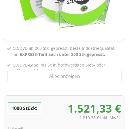
CD/DVD ab 200 Stk, gepresst, beste Industriequalität,
im EXPRESS-Tarif auch unter 200 Stk gepresst.
CD/DVD-Label bis 5c in hochwertigen Sieb- oder
Offsetdruck bedruckt,
auch bei gebrannten CDs/DVDs
Alles anzeigen
(unter 200 Stk)
Verpackung 4/0 bedruckt (Nur Innensteg unbedruckt),
auch mit Innentaschen/Steg Bedruckung nach Wahl
möglich
1.521,33 €
1000 Stück:
inkl. PREMIUM Datencheck (Überprüfung der Daten ink.
Screenproof bzw. PDF-Ansichtsdatei vorab zur
1.810,38 € inkl. MwSt.
Freigabe)
Lieferzeit