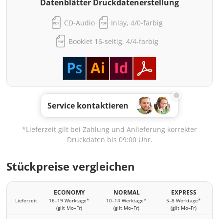
Datenblätter Druckdatenerstellung
CD-Audio
Inlay, 4/0-farbig
Booklet 16-seitig, 4/4-farbig
Service kontaktieren
*Lieferzeit gilt bei Zahlung und Anlieferung korrekter
Druckdaten bis 09:00 Uhr.
Stückpreise vergleichen
ECONOMY
NORMAL
EXPRESS
Lieferzeit
16–19 Werktage*
10–14 Werktage*
5–8 Werktage*
(gilt Mo–Fr)
(gilt Mo–Fr)
(gilt Mo–Fr)