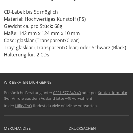
CD-Label: bis 5c möglich
Material: Hochwertiges Kunstoff (PS)
Gewicht ca. pro Stück: 68g
Maße: 142 mm x 124 mm x 10 mm
Case: glasklar (Transparent/Clear)
Tray: glasklar (Transparent/Clear) oder Schwarz (Black)
Halterung für: 2 CDs
WIR BERATEN DICH GERNE
Persönliche Beratung unter
0221 677 840 40
oder per
Kontaktformular
(Für Anrufe aus dem Ausland bitte +49 vorwählen)
In der
Hilfe/FAQ
findest du viele nützliche Antworten.
MERCHANDISE
DRUCKSACHEN