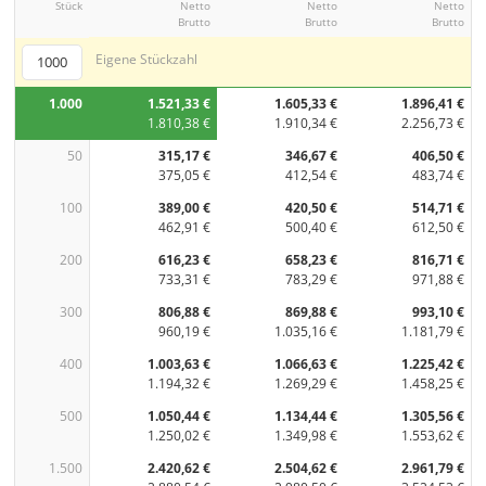
Stück
Netto
Netto
Netto
Brutto
Brutto
Brutto
Eigene Stückzahl
1.000
1.521,33 €
1.605,33 €
1.896,41 €
1.810,38 €
1.910,34 €
2.256,73 €
50
315,17 €
346,67 €
406,50 €
375,05 €
412,54 €
483,74 €
100
389,00 €
420,50 €
514,71 €
462,91 €
500,40 €
612,50 €
200
616,23 €
658,23 €
816,71 €
733,31 €
783,29 €
971,88 €
300
806,88 €
869,88 €
993,10 €
960,19 €
1.035,16 €
1.181,79 €
400
1.003,63 €
1.066,63 €
1.225,42 €
1.194,32 €
1.269,29 €
1.458,25 €
500
1.050,44 €
1.134,44 €
1.305,56 €
1.250,02 €
1.349,98 €
1.553,62 €
1.500
2.420,62 €
2.504,62 €
2.961,79 €