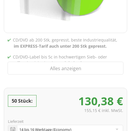
CD/DVD ab 200 Stk, gepresst, beste Industriequalität,
im EXPRESS-Tarif auch unter 200 Stk gepresst.
CD/DVD-Label bis 5c in hochwertigen Sieb- oder
Offsetdruck bedruckt,
auch bei gebrannten CDs/DVDs
Alles anzeigen
(unter 200 Stk)
Verpackung 4/0 bedruckt (Nur Innensteg unbedruckt),
auch mit Innentaschen/Steg Bedruckung nach Wahl
möglich
130,38 €
50 Stück:
inkl. PREMIUM Datencheck (Überprüfung der Daten ink.
Screenproof bzw. PDF-Ansichtsdatei vorab zur
155,15 € inkl. MwSt.
Freigabe)
Lieferzeit
inkl. Glasmaster (bei Pressung) & Versand an eine