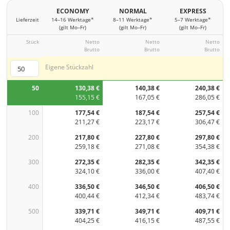
ECONOMY
NORMAL
EXPRESS
Lieferzeit
14–16 Werktage*
8–11 Werktage*
5–7 Werktage*
(gilt Mo–Fr)
(gilt Mo–Fr)
(gilt Mo–Fr)
Stück
Netto
Netto
Netto
Brutto
Brutto
Brutto
Eigene Stückzahl
50
130,38 €
140,38 €
240,38 €
155,15 €
167,05 €
286,05 €
100
177,54 €
187,54 €
257,54 €
211,27 €
223,17 €
306,47 €
200
217,80 €
227,80 €
297,80 €
259,18 €
271,08 €
354,38 €
300
272,35 €
282,35 €
342,35 €
324,10 €
336,00 €
407,40 €
400
336,50 €
346,50 €
406,50 €
400,44 €
412,34 €
483,74 €
500
339,71 €
349,71 €
409,71 €
404,25 €
416,15 €
487,55 €