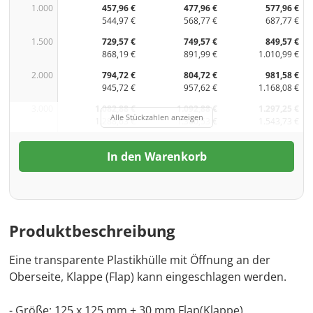
1.000
457,96 €
477,96 €
577,96 €
544,97 €
568,77 €
687,77 €
1.500
729,57 €
749,57 €
849,57 €
868,19 €
891,99 €
1.010,99 €
2.000
794,72 €
804,72 €
981,58 €
945,72 €
957,62 €
1.168,08 €
3.000
1.082,88 €
1.092,88 €
1.297,25 €
Alle Stückzahlen anzeigen
1.288,63 €
1.300,53 €
1.543,73 €
In den Warenkorb
Produktbeschreibung
Eine transparente Plastikhülle mit Öffnung an der
Oberseite, Klappe (Flap) kann eingeschlagen werden.
- Größe: 125 x 125 mm + 30 mm Flap(Klappe)