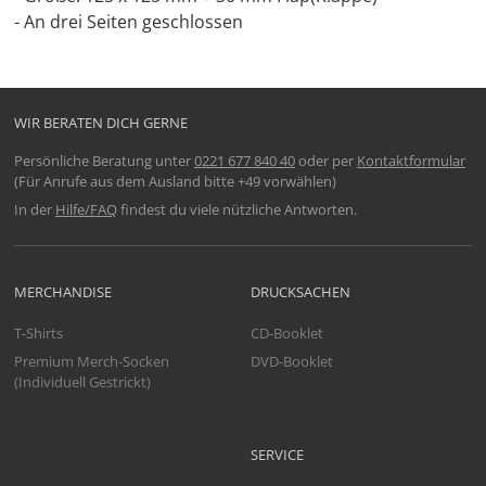
- An drei Seiten geschlossen
WIR BERATEN DICH GERNE
Persönliche Beratung unter
0221 677 840 40
oder per
Kontaktformular
(Für Anrufe aus dem Ausland bitte +49 vorwählen)
In der
Hilfe/FAQ
findest du viele nützliche Antworten.
MERCHANDISE
DRUCKSACHEN
T-Shirts
CD-Booklet
Premium Merch-Socken
DVD-Booklet
(Individuell Gestrickt)
SERVICE