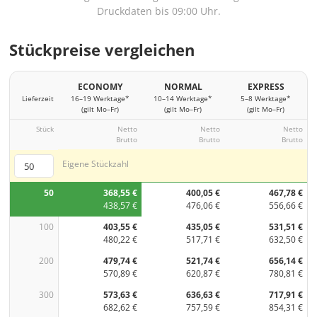
Druckdaten bis 09:00 Uhr.
Stückpreise vergleichen
ECONOMY
NORMAL
EXPRESS
Lieferzeit
16–19 Werktage*
10–14 Werktage*
5–8 Werktage*
(gilt Mo–Fr)
(gilt Mo–Fr)
(gilt Mo–Fr)
Stück
Netto
Netto
Netto
Brutto
Brutto
Brutto
Eigene Stückzahl
50
368,55 €
400,05 €
467,78 €
438,57 €
476,06 €
556,66 €
100
403,55 €
435,05 €
531,51 €
480,22 €
517,71 €
632,50 €
200
479,74 €
521,74 €
656,14 €
570,89 €
620,87 €
780,81 €
300
573,63 €
636,63 €
717,91 €
682,62 €
757,59 €
854,31 €