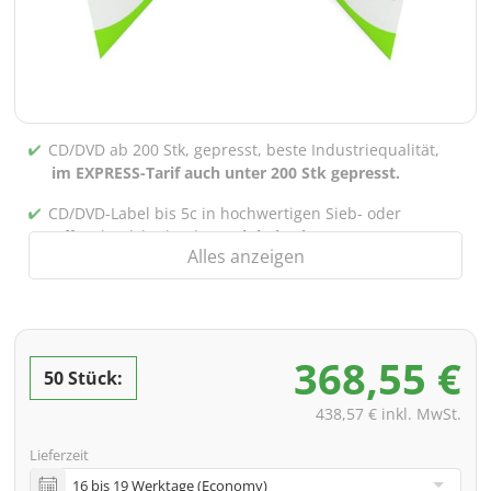
CD/DVD ab 200 Stk, gepresst, beste Industriequalität,
im EXPRESS-Tarif auch unter 200 Stk gepresst.
CD/DVD-Label bis 5c in hochwertigen Sieb- oder
Offsetdruck bedruckt,
auch bei gebrannten CDs/DVDs
Alles anzeigen
(unter 200 Stk)
Verpackung 4/0 bedruckt (Nur Innensteg unbedruckt),
auch mit Innentaschen/Steg Bedruckung nach Wahl
möglich
368,55 €
50 Stück:
inkl. PREMIUM Datencheck (Überprüfung der Daten ink.
Screenproof bzw. PDF-Ansichtsdatei vorab zur
438,57 € inkl. MwSt.
Freigabe)
Lieferzeit
inkl. Glasmaster (bei Pressung) & Versand an eine