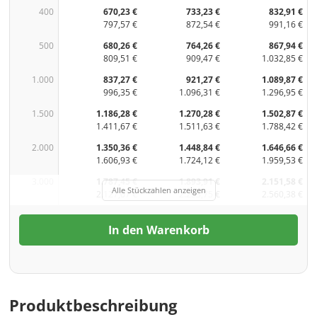
400
670,23 €
733,23 €
832,91 €
797,57 €
872,54 €
991,16 €
500
680,26 €
764,26 €
867,94 €
809,51 €
909,47 €
1.032,85 €
1.000
837,27 €
921,27 €
1.089,87 €
996,35 €
1.096,31 €
1.296,95 €
1.500
1.186,28 €
1.270,28 €
1.502,87 €
1.411,67 €
1.511,63 €
1.788,42 €
2.000
1.350,36 €
1.448,84 €
1.646,66 €
1.606,93 €
1.724,12 €
1.959,53 €
3.000
1.787,45 €
1.893,91 €
2.151,58 €
Alle Stückzahlen anzeigen
2.127,07 €
2.253,75 €
2.560,38 €
In den Warenkorb
Produktbeschreibung