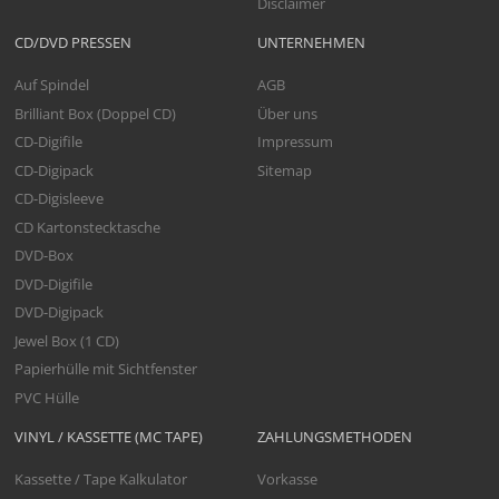
Disclaimer
CD/DVD PRESSEN
UNTERNEHMEN
Auf Spindel
AGB
Brilliant Box (Doppel CD)
Über uns
CD-Digifile
Impressum
CD-Digipack
Sitemap
CD-Digisleeve
CD Kartonstecktasche
DVD-Box
DVD-Digifile
DVD-Digipack
Jewel Box (1 CD)
Papierhülle mit Sichtfenster
PVC Hülle
VINYL / KASSETTE (MC TAPE)
ZAHLUNGSMETHODEN
Kassette / Tape Kalkulator
Vorkasse