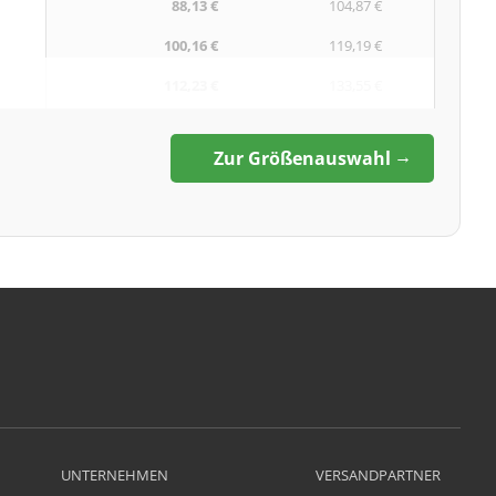
88,13 €
104,87 €
100,16 €
119,19 €
112,23 €
133,55 €
Zur Größenauswahl
UNTERNEHMEN
VERSANDPARTNER