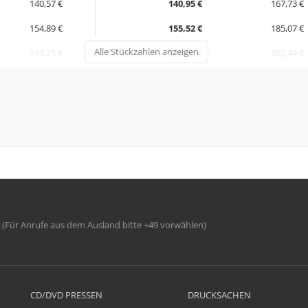
140,57 €
140,95 €
167,73 €
154,89 €
155,52 €
185,07 €
Alle Stückzahlen anzeigen
169,25 €
170,12 €
202,44 €
(Für Anrufe aus dem Ausland bitte +49 vorwählen)
CD/DVD PRESSEN
DRUCKSACHEN