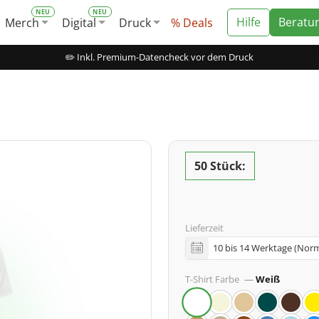
Hilfe
Beratu
Merch
Digital
Druck
% Deals
✏️ Inkl. Premium-Datencheck vor dem Druck
50 Stück:
Lieferzeit
T-Shirt Farbe
—
Weiß