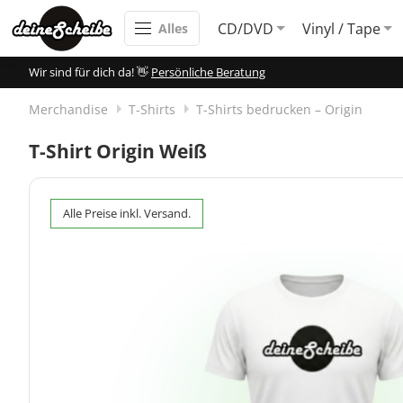
CD/DVD
Vinyl / Tape
Alles
Wir sind für dich da! 👋
Persönliche Beratung
Merchandise
T-Shirts
T-Shirts bedrucken – Origin
T-Shirt Origin Weiß
Alle Preise inkl. Versand.