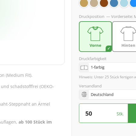
Druckposition
—
Vorderseite:
M
Vorne
Hinten
Druckfarbigkeit
on (Medium Fit).
Hinweis: Unter 25 Stück fertigen 
Versandland
ir und schadstofffrei (OEKO-
naht-Steppnaht an Ärmel
Stk.
 Auflagen,
ab 100 Stück im