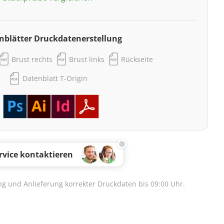
nblätter Druckdatenerstellung
Brust rechts
Brust links
Rückseite
Datenblatt T-Origin
rvice kontaktieren
lung und Anlieferung korrekter Druckdaten bis 09:00 Uhr.