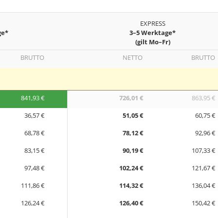
EXPRESS
ge*
3–5 Werktage*
(gilt Mo–Fr)
BRUTTO
NETTO
BRUTTO
841,93 €
726,01 €
863,95 €
36,57 €
51,05 €
60,75 €
68,78 €
78,12 €
92,96 €
83,15 €
90,19 €
107,33 €
97,48 €
102,24 €
121,67 €
111,86 €
114,32 €
136,04 €
126,24 €
126,40 €
150,42 €