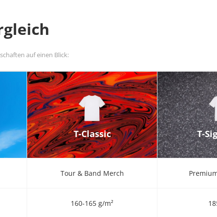
rgleich
nschaften auf einen Blick:
T-Classic
T-Si
Tour & Band Merch
Premium
160-165 g/m²
18