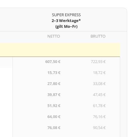
SUPER EXPRESS
2–3 Werktage*
(gilt Mo–Fr)
NETTO
BRUTTO
607,50 €
722,93 €
15,73 €
18,72 €
27,80 €
33,08 €
39,87 €
47,45 €
51,92 €
61,78 €
64,00 €
76,16 €
76,08 €
90,54 €