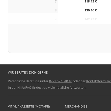
7
118,13 €
8
130,16 €
9
142,23 €
WIR BERATEN DICH GERNE
Persönliche Beratung unter
0221 677 840 40
oder per
Kontaktformular
In der
Hilfe/FAQ
findest du viele nützliche Antworten.
VINYL / KASSETTE (MC TAPE)
MERCHANDISE