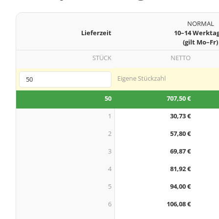
NORMAL
Lieferzeit
10–14 Werkta
(gilt Mo–Fr)
STÜCK
NETTO
Eigene Stückzahl
50
707,50 €
1
30,73 €
2
57,80 €
3
69,87 €
4
81,92 €
5
94,00 €
6
106,08 €