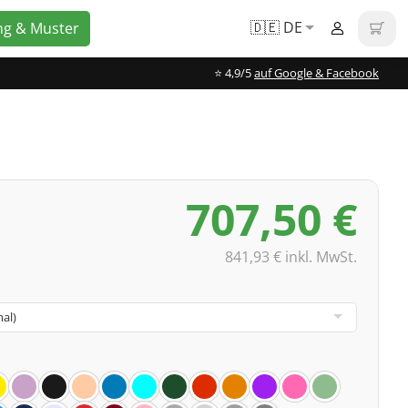
🇩🇪 DE
ng & Muster
⭐️ 4,9/5
auf Google & Facebook
707,50 €
841,93 € inkl. MwSt.