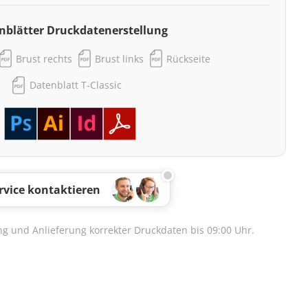
nblätter Druckdatenerstellung
Brust rechts
Brust links
Rückseite
Datenblatt T-Classic
rvice kontaktieren
lung und Anlieferung korrekter Druckdaten bis 09:00 Uhr.