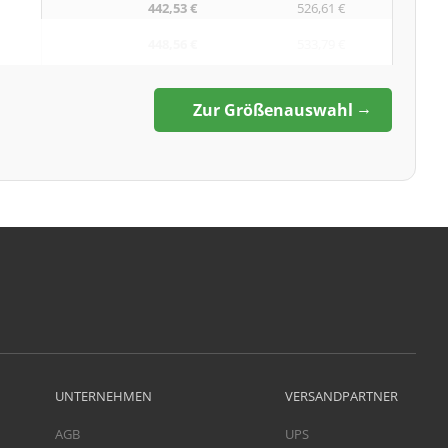
442,53 €
526,61 €
448,56 €
533,79 €
Zur Größenauswahl
UNTERNEHMEN
VERSANDPARTNER
AGB
UPS