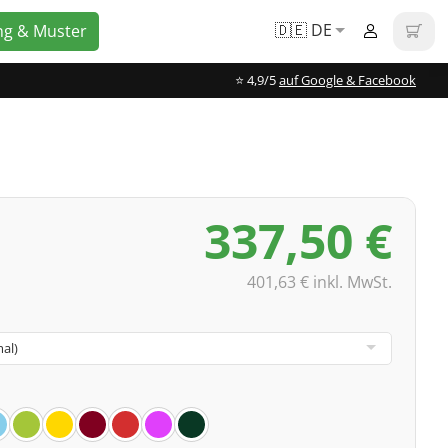
🇩🇪 DE
ng & Muster
⭐️ 4,9/5
auf Google & Facebook
337,50 €
401,63 € inkl. MwSt.