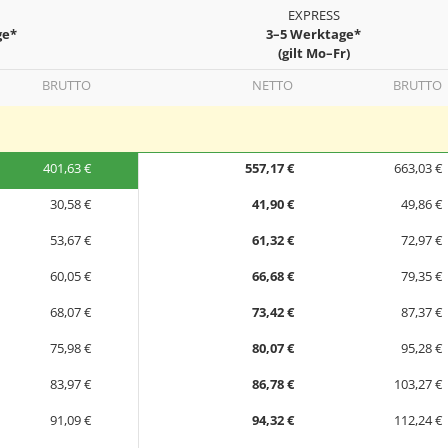
EXPRESS
ge*
3–5 Werktage*
(gilt Mo–Fr)
BRUTTO
NETTO
BRUTTO
401,63 €
557,17 €
663,03 €
30,58 €
41,90 €
49,86 €
53,67 €
61,32 €
72,97 €
60,05 €
66,68 €
79,35 €
68,07 €
73,42 €
87,37 €
75,98 €
80,07 €
95,28 €
83,97 €
86,78 €
103,27 €
91,09 €
94,32 €
112,24 €