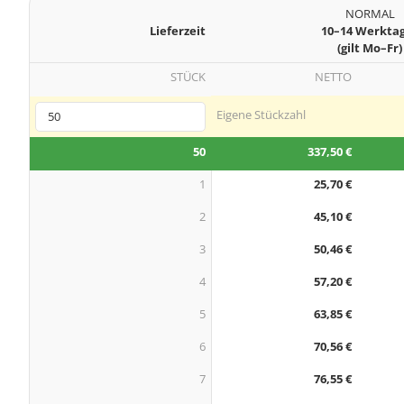
NORMAL
Lieferzeit
10–14 Werkta
(gilt Mo–Fr)
STÜCK
NETTO
Eigene Stückzahl
50
337,50 €
1
25,70 €
2
45,10 €
3
50,46 €
4
57,20 €
5
63,85 €
6
70,56 €
7
76,55 €