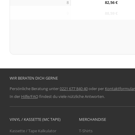
8
82,56 €
9
88,59 €
WIR BERATEN DICH GERNE
Persönliche Beratung unter
0221 677 840 40
oder per
Kontaktformular
In der
Hilfe/FAQ
findest du viele nützliche Antworten.
VINYL / KASSETTE (MC TAPE)
MERCHANDISE
Kassette / Tape Kalkulator
T-Shirts