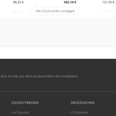
98,25 €
102,14 €
121,55 €
Alle Stückzahlen anzeigen
105,42 €
110,00 €
130,90 €
(Für Anrufe aus dem Ausland bitte +49 vorwählen)
CD/DVD PRESSEN
DRUCKSACHEN
Auf Spindel
CD-Booklet