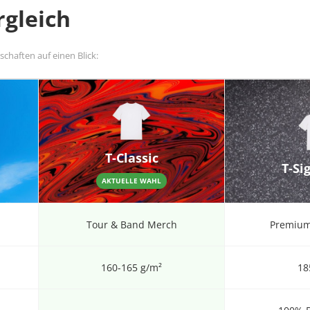
rgleich
nschaften auf einen Blick:
T-Classic
T-Si
AKTUELLE WAHL
Tour & Band Merch
Premium
160-165 g/m²
18