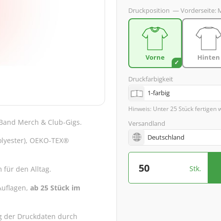
Druckposition
—
Vorderseite:
M
Vorne
Hinten
Druckfarbigkeit
Hinweis: Unter 25 Stück fertigen 
, Band Merch & Club-Gigs.
Versandland
olyester), OEKO-TEX®
Stk.
für den Alltag.
 Auflagen,
ab 25 Stück im
 der Druckdaten durch