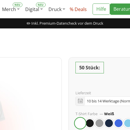
Hilfe
Beratu
Merch
Digital
Druck
% Deals
✏️ Inkl. Premium-Datencheck vor dem Druck
50 Stück:
Lieferzeit
T-Shirt Farbe
—
Weiß