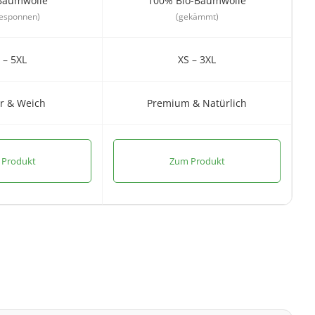
Baumwolle
100% Bio-Baumwolle
gesponnen)
(gekämmt)
 – 5XL
XS – 3XL
r & Weich
Premium & Natürlich
 Produkt
Zum Produkt