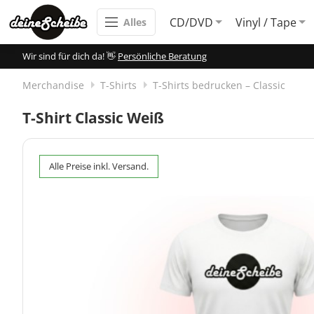
CD/DVD
Vinyl / Tape
Alles
Wir sind für dich da! 👋
Persönliche Beratung
Merchandise
T-Shirts
T-Shirts bedrucken – Classic
T-Shirt Classic Weiß
Alle Preise inkl. Versand.