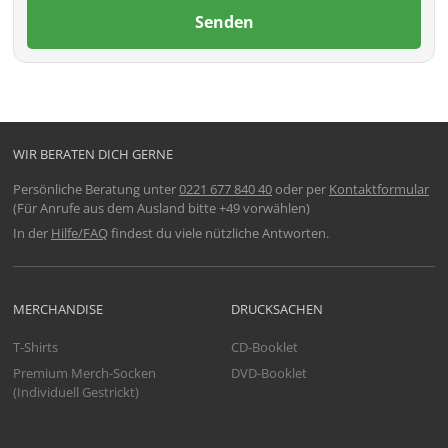
Senden
WIR BERATEN DICH GERNE
Persönliche Beratung unter
0221 677 840 40
oder per
Kontaktformular
(Für Anrufe aus dem Ausland bitte +49 vorwählen)
In der
Hilfe/FAQ
findest du viele nützliche Antworten.
MERCHANDISE
DRUCKSACHEN
T-Shirts
CD-Booklet
Premium Merch-Socken
DVD-Booklet
(Individuell Gestrickt)