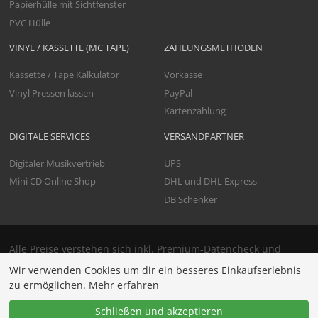
Papierhülle mit Sichtfenster
PVC Hülle
VINYL / KASSETTE (MC TAPE)
ZAHLUNGSMETHODEN
Kassette / Tape Kalkulator
Vorkasse
Vinyl Pressen lassen
PayPal
Kartenzahlung
DIGITALE SERVICES
VERSANDPARTNER
Digitaler Musikvertrieb
UPS
Mini CD Online Shop
DHL und DHL Express
DB Schenker
Alle Preise verstehen sich inkl. Premium-Datencheck und
Versand. Netto Preise werden eindeutig gekennzeichnet.
Wir verwenden Cookies um dir ein besseres Einkaufserlebnis
Netto-Preise richten sich nur an Unternehmen, für den
zu ermöglichen.
Mehr erfahren
Verbraucher werden die Preise zusätzlich in Brutto
ausgewiesen (inkl. der aktuellen MwSt.)
Schließen und akzeptieren