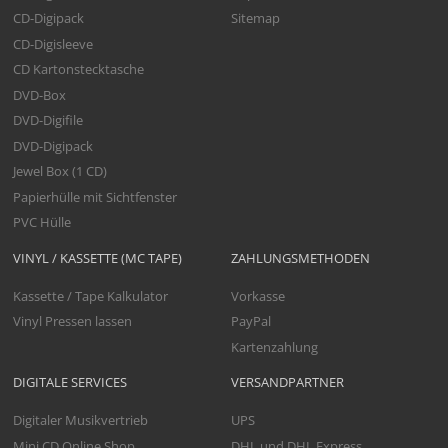
CD-Digipack
Sitemap
CD-Digisleeve
CD Kartonstecktasche
DVD-Box
DVD-Digifile
DVD-Digipack
Jewel Box (1 CD)
Papierhülle mit Sichtfenster
PVC Hülle
VINYL / KASSETTE (MC TAPE)
ZAHLUNGSMETHODEN
Kassette / Tape Kalkulator
Vorkasse
Vinyl Pressen lassen
PayPal
Kartenzahlung
DIGITALE SERVICES
VERSANDPARTNER
Digitaler Musikvertrieb
UPS
Mini CD Online Shop
DHL und DHL Express