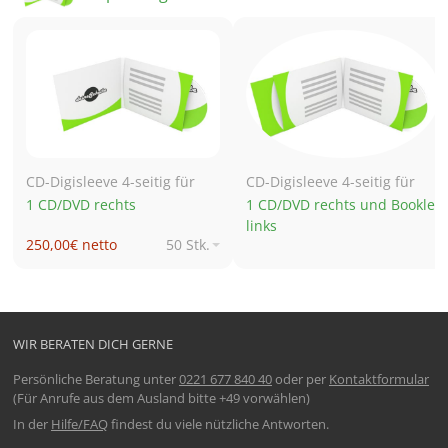
CD-Digisleeve 4-seitig für
CD-Digisleeve 4-seitig für
1 CD/DVD rechts
1 CD/DVD rechts und Booklet
links
250,00€ netto
50 Stk.
619,91€ netto
250 Stk.
1.024,26€ netto
500 Stk.
1.724,71€ netto
1.000 Stk.
WIR BERATEN DICH GERNE
Persönliche Beratung unter
0221 677 840 40
oder per
Kontaktformular
(Für Anrufe aus dem Ausland bitte +49 vorwählen)
In der
Hilfe/FAQ
findest du viele nützliche Antworten.