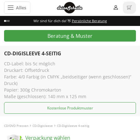
Alles
Wir sind für dich da! 👋
Persönliche Beratung
Beratung & Muster
CD-DIGISLEEVE 4-SEITIG
CD-Label: bis 5c möglich
Druckart: Offsetdruck
Farbe: 4/0 Farbig (in CMYK „beidseitiger (wenn geschlossen)“
Druck)
Papier: 300g Chromokarton
Maße (geschlossen): 140 mm x 125 mm
Kostenlose Produktmuster
CD/DVD Pressen
CD-Digisleeve
CD-Digisleeve 4-seitig
Verpackung wählen