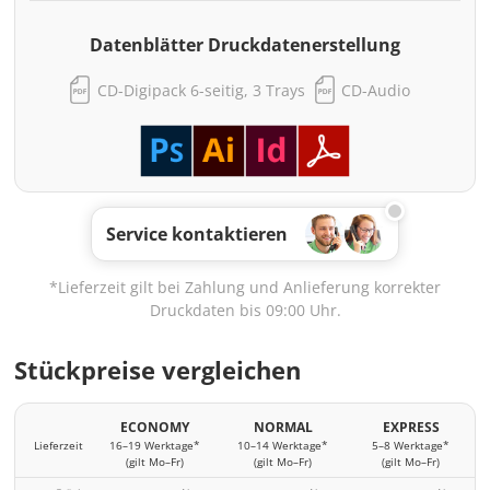
Datenblätter Druckdatenerstellung
CD-Digipack 6-seitig, 3 Trays
CD-Audio
Service kontaktieren
*Lieferzeit gilt bei Zahlung und Anlieferung korrekter
Druckdaten bis 09:00 Uhr.
Stückpreise vergleichen
ECONOMY
NORMAL
EXPRESS
Lieferzeit
16–19 Werktage*
10–14 Werktage*
5–8 Werktage*
(gilt Mo–Fr)
(gilt Mo–Fr)
(gilt Mo–Fr)