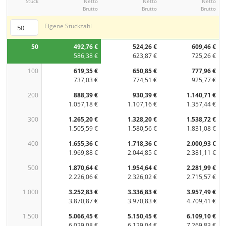
Stück
Netto
Netto
Netto
Brutto
Brutto
Brutto
Eigene Stückzahl
50
492,76 €
524,26 €
609,46 €
586,38 €
623,87 €
725,26 €
100
619,35 €
650,85 €
777,96 €
737,03 €
774,51 €
925,77 €
200
888,39 €
930,39 €
1.140,71 €
1.057,18 €
1.107,16 €
1.357,44 €
300
1.265,20 €
1.328,20 €
1.538,72 €
1.505,59 €
1.580,56 €
1.831,08 €
400
1.655,36 €
1.718,36 €
2.000,93 €
1.969,88 €
2.044,85 €
2.381,11 €
500
1.870,64 €
1.954,64 €
2.281,99 €
2.226,06 €
2.326,02 €
2.715,57 €
1.000
3.252,83 €
3.336,83 €
3.957,49 €
3.870,87 €
3.970,83 €
4.709,41 €
1.500
5.066,45 €
5.150,45 €
6.109,10 €
6.029,08 €
6.129,04 €
7.269,83 €