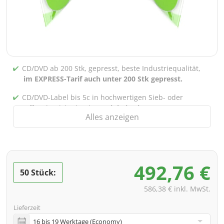
CD/DVD ab 200 Stk, gepresst, beste Industriequalität,
im EXPRESS-Tarif auch unter 200 Stk gepresst.
CD/DVD-Label bis 5c in hochwertigen Sieb- oder
Offsetdruck bedruckt,
auch bei gebrannten CDs/DVDs
Alles anzeigen
(unter 200 Stk)
Verpackung 4/0 bedruckt (Nur Innensteg unbedruckt),
auch mit Innentaschen/Steg Bedruckung nach Wahl
möglich
492,76 €
50 Stück:
inkl. PREMIUM Datencheck (Überprüfung der Daten ink.
Screenproof bzw. PDF-Ansichtsdatei vorab zur
586,38 € inkl. MwSt.
Freigabe)
Lieferzeit
inkl. Glasmaster (bei Pressung) & Versand an eine