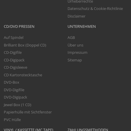
Urheberrechte
Datenschutz & Cookie-Richtlinie
Disclaimer
CD/DVD PRESSEN
UNTERNEHMEN
Auf Spindel
AGB
Brilliant Box (Doppel CD)
Über uns
CD-Digifile
Impressum
CD-Digipack
Sitemap
CD-Digisleeve
CD Kartonstecktasche
DVD-Box
DVD-Digifile
DVD-Digipack
Jewel Box (1 CD)
Papierhülle mit Sichtfenster
PVC Hülle
VINYL / KASSETTE (MC TAPE)
ZAHLUNGSMETHODEN