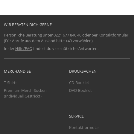
WIR BERATEN DICH GERNE
Persönliche Beratung unter
0221 677 840 40
oder per
Kontaktformular
(Für Anrufe aus dem Ausland bitte +49 vorwählen)
In der
Hilfe/FAQ
findest du viele nützliche Antworten.
MERCHANDISE
DRUCKSACHEN
T-Shirts
CD-Booklet
Premium Merch-Socken
DVD-Booklet
(Individuell Gestrickt)
SERVICE
Kontaktformular