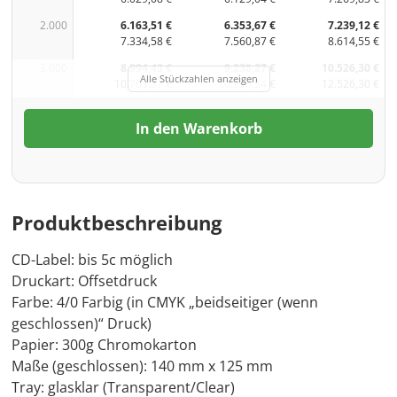
2.000
6.163,51 €
6.353,67 €
7.239,12 €
7.334,58 €
7.560,87 €
8.614,55 €
3.000
8.994,43 €
9.238,27 €
10.526,30 €
Alle Stückzahlen anzeigen
10.703,37 €
10.993,54 €
12.526,30 €
In den Warenkorb
Produktbeschreibung
CD-Label: bis 5c möglich
Druckart: Offsetdruck
Farbe: 4/0 Farbig (in CMYK „beidseitiger (wenn
geschlossen)“ Druck)
Papier: 300g Chromokarton
Maße (geschlossen): 140 mm x 125 mm
Tray: glasklar (Transparent/Clear)