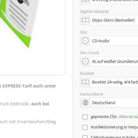
Digifile-Material
Disc
Disc Druck
Booklet
m EXPRESS-Tarif auch unter
Versandland
druck bedruckt,
auch bei
gepresste CDs
Was ist d
auch mit Innentaschen/Steg
Konfektionierung in Ver
Cellophanierung in Folie