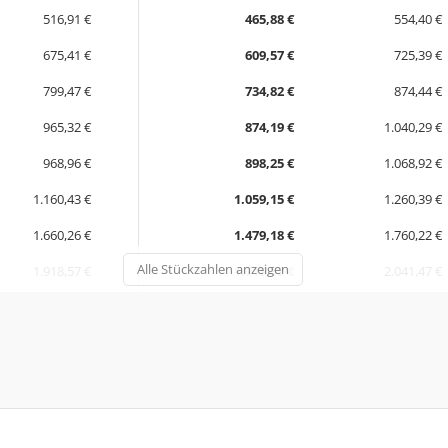
516,91 €
465,88 €
554,40 €
675,41 €
609,57 €
725,39 €
799,47 €
734,82 €
874,44 €
965,32 €
874,19 €
1.040,29 €
968,96 €
898,25 €
1.068,92 €
1.160,43 €
1.059,15 €
1.260,39 €
1.660,26 €
1.479,18 €
1.760,22 €
Alle Stückzahlen anzeigen
1.918,57 €
1.715,52 €
2.041,47 €