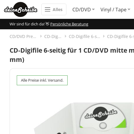
CD/DVD
Vinyl / Tape
Alles
Wir sind für dich da! 👋
Persönliche Beratung
CD/DVD Pressen
CD-Digifile
CD-Digifile 6-seitig
CD-Digifile 6-seitig für 1 CD/DVD mitte m
mm)
Alle Preise inkl. Versand.