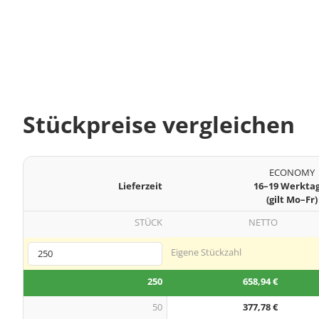
Stückpreise vergleichen
ECONOMY
Lieferzeit
16–19 Werkta
(gilt Mo–Fr)
STÜCK
NETTO
Eigene Stückzahl
250
658,94 €
50
377,78 €