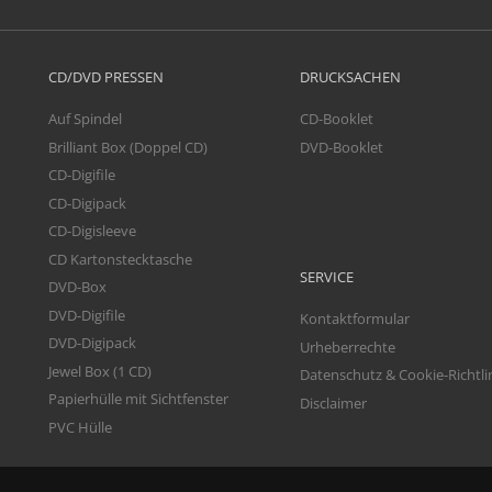
CD/DVD PRESSEN
DRUCKSACHEN
Auf Spindel
CD-Booklet
Brilliant Box (Doppel CD)
DVD-Booklet
CD-Digifile
CD-Digipack
CD-Digisleeve
CD Kartonstecktasche
SERVICE
DVD-Box
DVD-Digifile
Kontaktformular
DVD-Digipack
Urheberrechte
Jewel Box (1 CD)
Datenschutz & Cookie-Richtli
Papierhülle mit Sichtfenster
Disclaimer
PVC Hülle