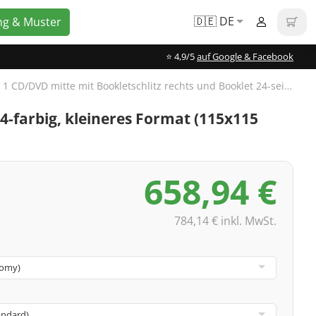
🇩🇪 DE
ng & Muster
⭐️ 4,9/5
auf Google & Facebook
CD-Digifile 6-seitig für 1 CD/DVD mitte mit Bookletschlitz rechts und Booklet 24-seitig, 4/4-farbig
4/4-farbig, kleineres Format (115x115
658,94 €
784,14 € inkl. MwSt.