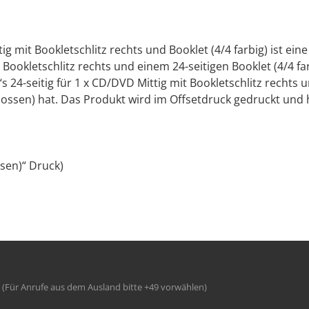
tig mit Bookletschlitz rechts und Booklet (4/4 farbig) ist ei
ookletschlitz rechts und einem 24-seitigen Booklet (4/4 farb
s 24-seitig für 1 x CD/DVD Mittig mit Bookletschlitz rechts u
ssen) hat. Das Produkt wird im Offsetdruck gedruckt und ha
ssen)“ Druck)
(Für Anrufe aus dem Ausland bitte +49 vorwählen)