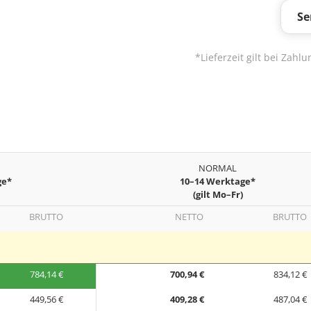
Se
*Lieferzeit gilt bei Zah
NORMAL
ge*
10–14 Werktage*
(gilt Mo–Fr)
BRUTTO
NETTO
BRUTTO
784,14 €
700,94 €
834,12 €
449,56 €
409,28 €
487,04 €