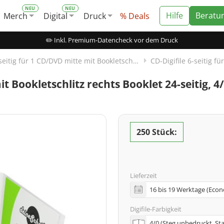
Hilfe
Beratu
Merch
Digital
Druck
% Deals
✏️ Inkl. Premium-Datencheck vor dem Druck
CD-Digifile 6-seitig für 1 CD/DVD mitte mit Bookletschlitz rechts
it Bookletschlitz rechts Booklet 24-seitig, 
250 Stück:
Lieferzeit
Digifile-Farbigkeit