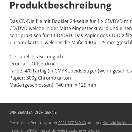
Produktbeschreibung
Das CD-Digifile mit Booklet 24-seitig für 1 x CD/DVD mit
CD/DVD welche in der Mitte eingesteckt wird und einen B
sehr praktisch für 1 CD/DVD. Das Papier des CD-Digifile‘
Chromokarton, welcher die Maße 140 x 125 mm (geschlo
CD-Label: bis 5c möglich
Druckart: Offsetdruck
Farbe: 4/0 Farbig (in CMYK „beidseitiger (wenn geschlo
Papier: 300g Chromokarton
Maße (geschlossen): 140 mm x 125 mm
WIR BERATEN DICH GERNE
Persönliche Beratung unter
0221 677 840 40
oder per
Kontaktformular
In der
Hilfe/FAQ
findest du viele nützliche Antworten.