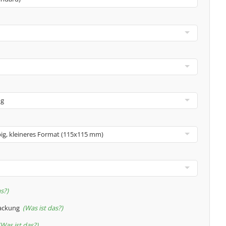
as?
packung
Was ist das?
Was ist das?