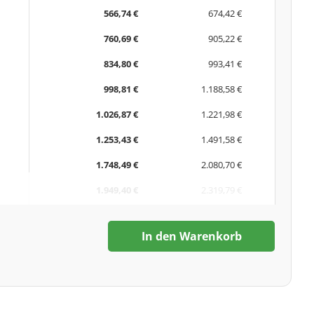
566,74 €
674,42 €
760,69 €
905,22 €
834,80 €
993,41 €
998,81 €
1.188,58 €
1.026,87 €
1.221,98 €
1.253,43 €
1.491,58 €
1.748,49 €
2.080,70 €
1.949,40 €
2.319,79 €
In den Warenkorb