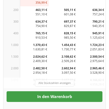
356,99 €
200
463,11 €
505,11 €
636,34 €
551,10 €
601,08 €
757,24 €
300
634,37 €
697,37 €
790,21 €
754,90 €
829,87 €
940,35 €
400
765,15 €
828,15 €
945,91 €
910,53 €
985,50 €
1.125,63 €
1.000
1.370,43 €
1.454,43 €
1.724,23 €
1.630,81 €
1.730,77 €
2.051,83 €
1.500
2.024,62 €
2.108,62 €
2.500,54 €
2.409,30 €
2.509,26 €
2.975,64 €
2.000
2.482,50 €
2.602,94 €
2.965,46 €
2.954,18 €
3.097,50 €
3.528,90 €
3.000
3.517,20 €
3.657,22 €
4.166,62 €
Alle Stückzahlen anzeigen
4.185,47 €
4.352,09 €
4.958,28 €
In den Warenkorb