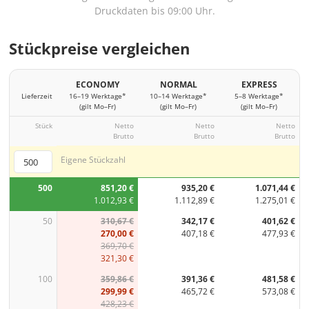
Druckdaten bis 09:00 Uhr.
Stückpreise vergleichen
ECONOMY
NORMAL
EXPRESS
Lieferzeit
16–19 Werktage*
10–14 Werktage*
5–8 Werktage*
(gilt Mo–Fr)
(gilt Mo–Fr)
(gilt Mo–Fr)
Stück
Netto
Netto
Netto
Brutto
Brutto
Brutto
Eigene Stückzahl
500
851,20 €
935,20 €
1.071,44 €
1.012,93 €
1.112,89 €
1.275,01 €
50
310,67 €
342,17 €
401,62 €
270,00 €
407,18 €
477,93 €
369,70 €
321,30 €
100
359,86 €
391,36 €
481,58 €
299,99 €
465,72 €
573,08 €
428,23 €