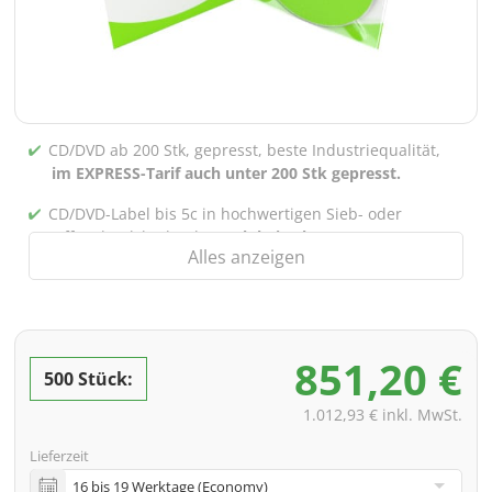
CD/DVD ab 200 Stk, gepresst, beste Industriequalität,
im EXPRESS-Tarif auch unter 200 Stk gepresst.
CD/DVD-Label bis 5c in hochwertigen Sieb- oder
Offsetdruck bedruckt,
auch bei gebrannten CDs/DVDs
Alles anzeigen
(unter 200 Stk)
Verpackung 4/0 bedruckt (Nur Innensteg unbedruckt),
auch mit Innentaschen/Steg Bedruckung nach Wahl
möglich
851,20 €
500 Stück:
inkl. PREMIUM Datencheck (Überprüfung der Daten ink.
Screenproof bzw. PDF-Ansichtsdatei vorab zur
1.012,93 € inkl. MwSt.
Freigabe)
Lieferzeit
inkl. Glasmaster (bei Pressung) & Versand an eine