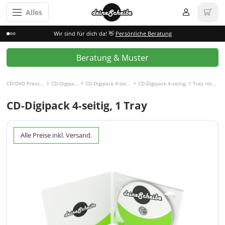
Alles
Wir sind für dich da! 👋
Persönliche Beratung
Beratung & Muster
CD/DVD Pressen
CD-Digipack
CD-Digipack 4-seitig
CD-Digipack 4-seitig, 1 Tray rechts
CD-Digipack 4-seitig, 1 Tray
Alle Preise inkl. Versand.