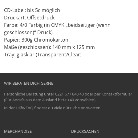
CD-Label: bis 5c möglich
Druckart: Offsetdruck
Farbe: 4/0 Farbig (in CMYK „beidseitiger (wenn
geschlossen)“ Druck)
Papier: 300g Chromokarton
Maße (geschlossen): 140 mm x 125 mm
Tray: glasklar (Transparent/Clear)
WIR BERATEN DICH GERNE
Persönliche Beratung unter
0221 677 840 40
oder per
Kontaktformular
(Für Anrufe aus dem Ausland bitte +49 vorwählen)
In der
Hilfe/FAQ
findest du viele nützliche Antworten.
MERCHANDISE
DRUCKSACHEN