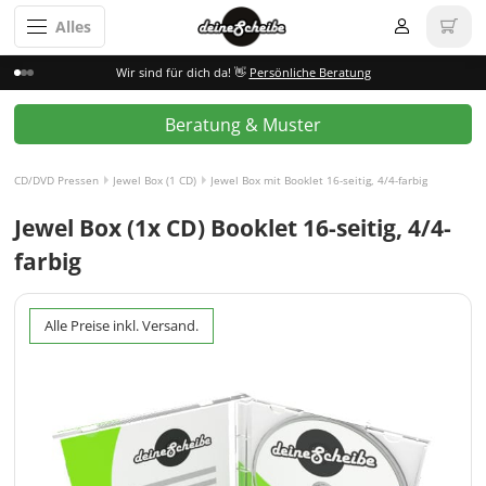
Alles
Wir sind für dich da! 👋
Persönliche Beratung
Beratung & Muster
CD/DVD Pressen
Jewel Box (1 CD)
Jewel Box mit Booklet 16-seitig, 4/4-farbig
Jewel Box (1x CD) Booklet 16-seitig, 4/4-
farbig
Alle Preise inkl. Versand.