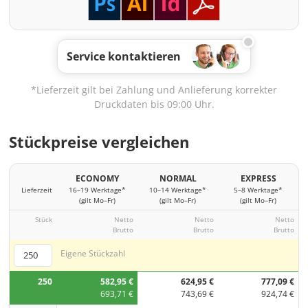
Service kontaktieren
*Lieferzeit gilt bei Zahlung und Anlieferung korrekter
Druckdaten bis 09:00 Uhr.
Stückpreise vergleichen
ECONOMY
NORMAL
EXPRESS
Lieferzeit
16–19 Werktage*
10–14 Werktage*
5–8 Werktage*
(gilt Mo–Fr)
(gilt Mo–Fr)
(gilt Mo–Fr)
Stück
Netto
Netto
Netto
Brutto
Brutto
Brutto
Eigene Stückzahl
250
582,95 €
624,95 €
777,09 €
693,71 €
743,69 €
924,74 €