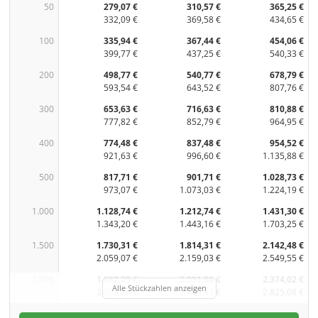
50
279,07 €
310,57 €
365,25 €
332,09 €
369,58 €
434,65 €
100
335,94 €
367,44 €
454,06 €
399,77 €
437,25 €
540,33 €
200
498,77 €
540,77 €
678,79 €
593,54 €
643,52 €
807,76 €
300
653,63 €
716,63 €
810,88 €
777,82 €
852,79 €
964,95 €
400
774,48 €
837,48 €
954,52 €
921,63 €
996,60 €
1.135,88 €
500
817,71 €
901,71 €
1.028,73 €
973,07 €
1.073,03 €
1.224,19 €
1.000
1.128,74 €
1.212,74 €
1.431,30 €
1.343,20 €
1.443,16 €
1.703,25 €
1.500
1.730,31 €
1.814,31 €
2.142,48 €
2.059,07 €
2.159,03 €
2.549,55 €
2.000
1.982,25 €
2.091,96 €
2.374,02 €
Alle Stückzahlen anzeigen
2.358,88 €
2.489,43 €
2.825,08 €