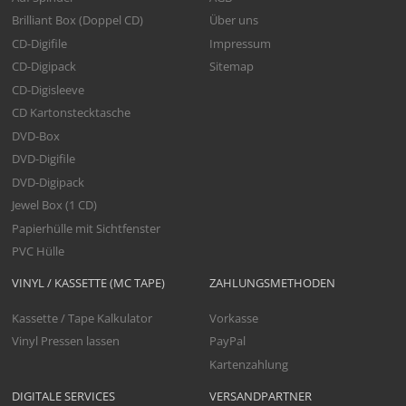
Brilliant Box (Doppel CD)
Über uns
CD-Digifile
Impressum
CD-Digipack
Sitemap
CD-Digisleeve
CD Kartonstecktasche
DVD-Box
DVD-Digifile
DVD-Digipack
Jewel Box (1 CD)
Papierhülle mit Sichtfenster
PVC Hülle
VINYL / KASSETTE (MC TAPE)
ZAHLUNGSMETHODEN
Kassette / Tape Kalkulator
Vorkasse
Vinyl Pressen lassen
PayPal
Kartenzahlung
DIGITALE SERVICES
VERSANDPARTNER