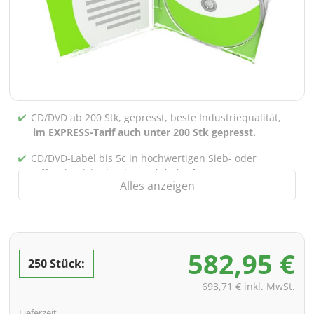
CD/DVD ab 200 Stk, gepresst, beste Industriequalität,
im EXPRESS-Tarif auch unter 200 Stk gepresst.
CD/DVD-Label bis 5c in hochwertigen Sieb- oder
Offsetdruck bedruckt,
auch bei gebrannten CDs/DVDs
Alles anzeigen
(unter 200 Stk)
Verpackung 4/0 bedruckt (Nur Innensteg unbedruckt),
auch mit Innentaschen/Steg Bedruckung nach Wahl
möglich
582,95 €
250 Stück:
inkl. PREMIUM Datencheck (Überprüfung der Daten ink.
Screenproof bzw. PDF-Ansichtsdatei vorab zur
693,71 € inkl. MwSt.
Freigabe)
Lieferzeit