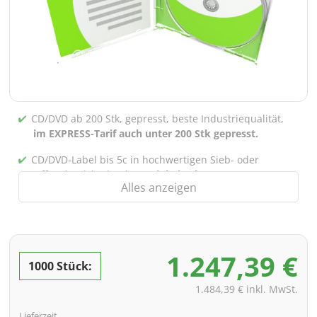
CD/DVD ab 200 Stk, gepresst, beste Industriequalität,
im EXPRESS-Tarif auch unter 200 Stk gepresst.
CD/DVD-Label bis 5c in hochwertigen Sieb- oder
Offsetdruck bedruckt,
auch bei gebrannten CDs/DVDs
Alles anzeigen
(unter 200 Stk)
Verpackung 4/0 bedruckt (Nur Innensteg unbedruckt),
auch mit Innentaschen/Steg Bedruckung nach Wahl
möglich
1.247,39 €
1000 Stück:
inkl. PREMIUM Datencheck (Überprüfung der Daten ink.
Screenproof bzw. PDF-Ansichtsdatei vorab zur
1.484,39 € inkl. MwSt.
Freigabe)
Lieferzeit