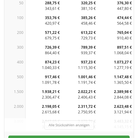
50
288,75 €
320,25 €
376,30 €
343,61 €
381,10 €
447,80 €
100
353,76 €
385,26 €
474,44 €
420,97 €
458,46 €
564,58 €
200
571,22 €
613,22 €
765,04 €
679,75 €
729,73 €
910,40 €
300
726,39 €
789,39 €
897,51 €
864,40 €
939,37 €
1.068,04 €
400
874,23 €
937,23 €
1.073,27 €
1.040,33 €
1.115,30 €
1.277,19 €
500
917,46 €
1.001,46 €
1.147,48 €
1.091,78 €
1.191,74 €
1.365,50 €
1.500
1.938,21 €
2.022,21 €
2.389,98 €
2.306,47 €
2.406,43 €
2.844,08 €
2.000
2.198,05 €
2.311,72 €
2.623,48 €
2.615,68 €
2.750,95 €
3.121,94 €
3.000
2.943,65 €
3.070,76 €
3.483,32 €
Alle Stückzahlen anzeigen
3.502,94 €
3.654,20 €
4.145,15 €