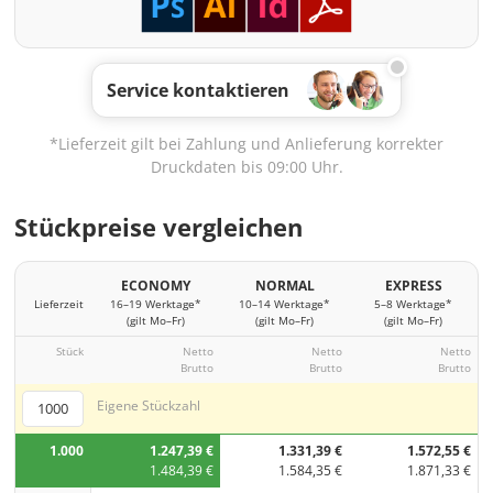
Service kontaktieren
*Lieferzeit gilt bei Zahlung und Anlieferung korrekter
Druckdaten bis 09:00 Uhr.
Stückpreise vergleichen
ECONOMY
NORMAL
EXPRESS
Lieferzeit
16–19 Werktage*
10–14 Werktage*
5–8 Werktage*
(gilt Mo–Fr)
(gilt Mo–Fr)
(gilt Mo–Fr)
Stück
Netto
Netto
Netto
Brutto
Brutto
Brutto
Eigene Stückzahl
1.000
1.247,39 €
1.331,39 €
1.572,55 €
1.484,39 €
1.584,35 €
1.871,33 €