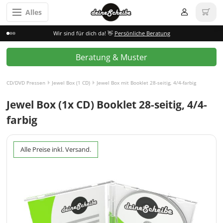
Alles
Wir sind für dich da! 👋
Persönliche Beratung
Beratung & Muster
CD/DVD Pressen
Jewel Box (1 CD)
Jewel Box mit Booklet 28-seitig, 4/4-farbig
Jewel Box (1x CD) Booklet 28-seitig, 4/4-
farbig
Alle Preise inkl. Versand.