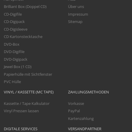
Brilliant Box (Doppel CD)
Über uns
CD-Digifile
Impressum
CD-Digipack
Sitemap
CD-Digisleeve
CD Kartonstecktasche
DVD-Box
DVD-Digifile
DVD-Digipack
Jewel Box (1 CD)
Papierhülle mit Sichtfenster
PVC Hülle
VINYL / KASSETTE (MC TAPE)
ZAHLUNGSMETHODEN
Kassette / Tape Kalkulator
Vorkasse
Vinyl Pressen lassen
PayPal
Kartenzahlung
DIGITALE SERVICES
VERSANDPARTNER