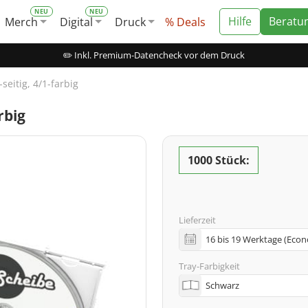
Hilfe
Beratu
Merch
Digital
Druck
% Deals
✏️ Inkl. Premium-Datencheck vor dem Druck
seitig, 4/1-farbig
rbig
1000 Stück:
Lieferzeit
Tray-Farbigkeit