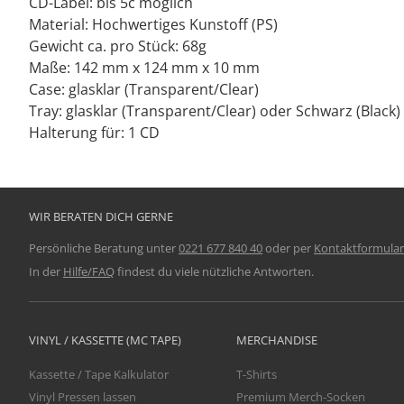
CD-Label: bis 5c möglich
Material: Hochwertiges Kunstoff (PS)
Gewicht ca. pro Stück: 68g
Maße: 142 mm x 124 mm x 10 mm
Case: glasklar (Transparent/Clear)
Tray: glasklar (Transparent/Clear) oder Schwarz (Black)
Halterung für: 1 CD
WIR BERATEN DICH GERNE
Persönliche Beratung unter
0221 677 840 40
oder per
Kontaktformular
In der
Hilfe/FAQ
findest du viele nützliche Antworten.
VINYL / KASSETTE (MC TAPE)
MERCHANDISE
Kassette / Tape Kalkulator
T-Shirts
Vinyl Pressen lassen
Premium Merch-Socken