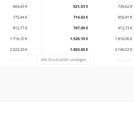
664,65 €
621,53 €
739,62 €
775,44 €
714,63 €
850,41 €
812,77 €
767,00 €
912,73 €
1.716,10 €
1.526,10 €
1.816,06 €
2.022,20 €
1.803,80 €
2.146,52 €
Alle Stückzahlen anzeigen
2.751,15 €
2.427,24 €
2.888,42 €