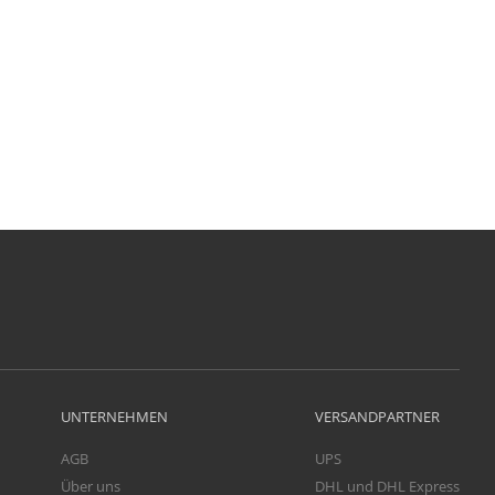
UNTERNEHMEN
VERSANDPARTNER
AGB
UPS
Über uns
DHL und DHL Express