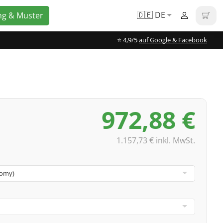
🇩🇪 DE
ng & Muster
⭐️ 4,9/5
auf Google & Facebook
972,88 €
1.157,73 € inkl. MwSt.