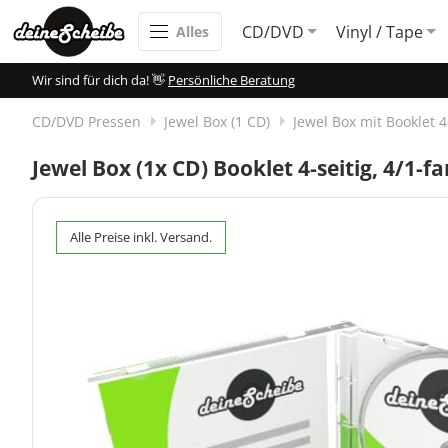
CD/DVD
Vinyl / Tape
Alles
Wir sind für dich da! 👋
Persönliche Beratung
CD/DVD Pressen
Jewel Box (1 CD)
Jewel Box mit Booklet 4-
Jewel Box (1x CD) Booklet 4-seitig, 4/1-fa
Alle Preise inkl. Versand.