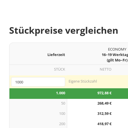
Stückpreise vergleichen
ECONOMY
Lieferzeit
16–19 Werkta
(gilt Mo–Fr)
STÜCK
NETTO
Eigene Stückzahl
1.000
972,88 €
50
268,49 €
100
312,59 €
200
418,97 €