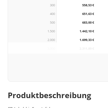
300
558,53 €
400
651,63 €
500
683,00 €
1.500
1.442,10 €
2.000
1.699,33 €
3.000
2.311,89 €
Produktbeschreibung