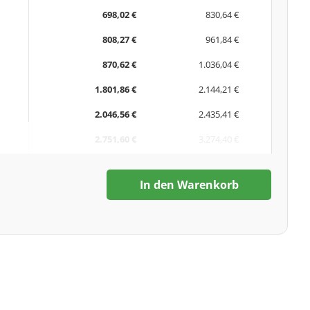
698,02 €
830,64 €
808,27 €
961,84 €
870,62 €
1.036,04 €
1.801,86 €
2.144,21 €
2.046,56 €
2.435,41 €
2.751,60 €
3.274,40 €
In den Warenkorb