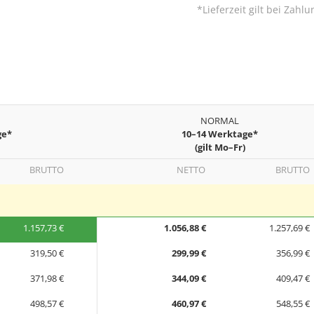
*Lieferzeit gilt bei Zah
NORMAL
ge*
10–14 Werktage*
(gilt Mo–Fr)
BRUTTO
NETTO
BRUTTO
1.157,73 €
1.056,88 €
1.257,69 €
319,50 €
299,99 €
356,99 €
371,98 €
344,09 €
409,47 €
498,57 €
460,97 €
548,55 €