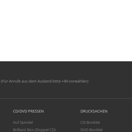
(Für Anrufe aus dem Ausland bitte +49 vorwählen)
CD/DVD PRESSEN
DRUCKSACHEN
Auf Spindel
CD-Booklet
Brilliant Box (Doppel CD)
DVD-Booklet