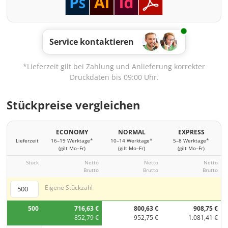
Service kontaktieren
*Lieferzeit gilt bei Zahlung und Anlieferung korrekter
Druckdaten bis 09:00 Uhr.
Stückpreise vergleichen
ECONOMY
NORMAL
EXPRESS
Lieferzeit
16–19 Werktage*
10–14 Werktage*
5–8 Werktage*
(gilt Mo–Fr)
(gilt Mo–Fr)
(gilt Mo–Fr)
Stück
Netto
Netto
Netto
Brutto
Brutto
Brutto
Eigene Stückzahl
500
716,63 €
800,63 €
908,75 €
852,79 €
952,75 €
1.081,41 €