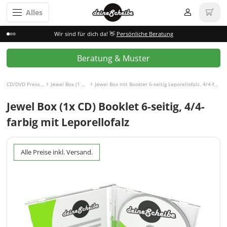
Alles
Wir sind für dich da! 👋
Persönliche Beratung
Beratung & Muster
CD/DVD Pressen
Jewel Box (1 CD)
Jewel Box mit Booklet 6-seitig Leporellofalz, 4/4-farbig
Jewel Box (1x CD) Booklet 6-seitig, 4/4-
farbig mit Leporellofalz
Alle Preise inkl. Versand.