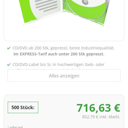
CD/DVD ab 200 Stk, gepresst, beste Industriequalität,
im EXPRESS-Tarif auch unter 200 Stk gepresst.
CD/DVD-Label bis 5c in hochwertigen Sieb- oder
Offsetdruck bedruckt,
auch bei gebrannten CDs/DVDs
Alles anzeigen
(unter 200 Stk)
Verpackung 4/0 bedruckt (Nur Innensteg unbedruckt),
auch mit Innentaschen/Steg Bedruckung nach Wahl
möglich
716,63 €
500 Stück:
inkl. PREMIUM Datencheck (Überprüfung der Daten ink.
Screenproof bzw. PDF-Ansichtsdatei vorab zur
852,79 € inkl. MwSt.
Freigabe)
Lieferzeit