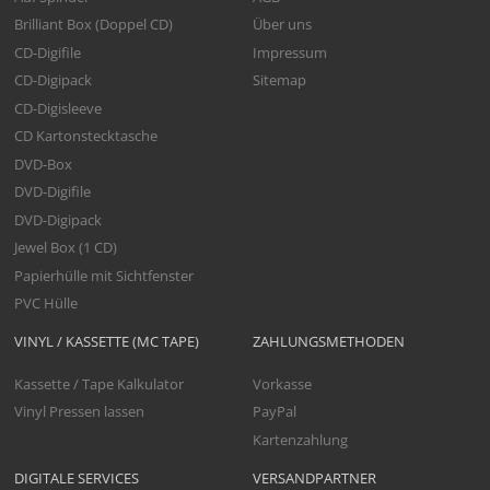
Brilliant Box (Doppel CD)
Über uns
CD-Digifile
Impressum
CD-Digipack
Sitemap
CD-Digisleeve
CD Kartonstecktasche
DVD-Box
DVD-Digifile
DVD-Digipack
Jewel Box (1 CD)
Papierhülle mit Sichtfenster
PVC Hülle
VINYL / KASSETTE (MC TAPE)
ZAHLUNGSMETHODEN
Kassette / Tape Kalkulator
Vorkasse
Vinyl Pressen lassen
PayPal
Kartenzahlung
DIGITALE SERVICES
VERSANDPARTNER