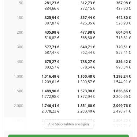
50
281,23 €
312,73 €
367,98 €
334,66 €
372,15 €
437,90 €
100
325,94 €
357,44 €
442,80 €
387,87 €
425,35 €
526,93 €
200
435,98 €
477,98 €
604,04 €
518,82 €
568,80 €
718,81 €
300
577,71 €
640,71 €
720,51 €
687,47 €
762,44 €
857,41 €
400
675,27 €
738,27 €
836,42 €
803,57 €
878,54 €
995,34 €
1.000
1.016,48 €
1.100,48 €
1.298,24 €
1.209,61 €
1.309,57 €
1.544,91 €
1.500
1.489,90 €
1.573,90 €
1.856,86 €
1.772,98 €
1.872,94 €
2.209,66 €
2.000
1.746,41 €
1.851,60 €
2.099,76 €
2.078,23 €
2.203,40 €
2.498,71 €
3.000
2.358,97 €
2.475,04 €
2.804,80 €
Alle Stückzahlen anzeigen
2.807,17 €
2.945,30 €
3.337,71 €