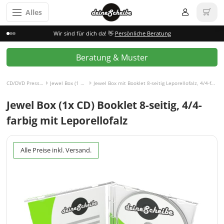
Alles
Wir sind für dich da! 👋
Persönliche Beratung
Beratung & Muster
CD/DVD Pressen
Jewel Box (1 CD)
Jewel Box mit Booklet 8-seitig Leporellofalz, 4/4-farbig
Jewel Box (1x CD) Booklet 8-seitig, 4/4-
farbig mit Leporellofalz
Alle Preise inkl. Versand.