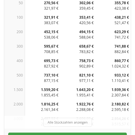
50
270,56 €
302,06 €
355,78 €
321,97 €
359,45 €
423,38 €
100
321,91 €
353,41 €
438,21 €
383,07 €
420,56 €
521,47 €
200
452,15 €
494,15 €
623,29 €
538,06 €
588,04 €
741,72 €
300
595,67 €
658,67 €
741,88 €
708,85 €
783,82 €
882,84 €
400
695,73 €
758,73 €
860,77 €
827,92 €
902,89 €
1.024,32 €
500
737,10 €
821,10 €
933,12 €
877,15 €
977,11 €
1.110,41 €
1.500
1.559,20 €
1.643,20 €
1.939,36 €
1.855,45 €
1.955,41 €
2.307,84 €
2.000
1.816,25 €
1.922,76 €
2.180,82 €
2.161,34 €
2.288,08 €
2.595,18 €
3.000
2.487,52 €
2.606,05 €
2.954,26 €
Alle Stückzahlen anzeigen
2.960,15 €
3.101,20 €
3.515,57 €