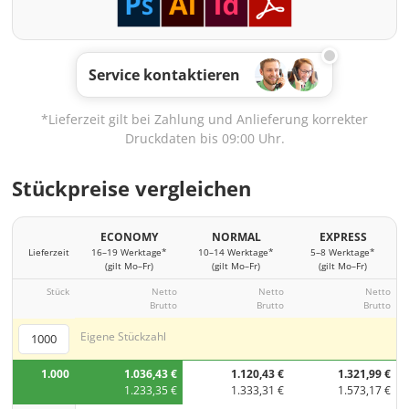
Service kontaktieren
*Lieferzeit gilt bei Zahlung und Anlieferung korrekter
Druckdaten bis 09:00 Uhr.
Stückpreise vergleichen
ECONOMY
NORMAL
EXPRESS
Lieferzeit
16–19 Werktage*
10–14 Werktage*
5–8 Werktage*
(gilt Mo–Fr)
(gilt Mo–Fr)
(gilt Mo–Fr)
Stück
Netto
Netto
Netto
Brutto
Brutto
Brutto
Eigene Stückzahl
1.000
1.036,43 €
1.120,43 €
1.321,99 €
1.233,35 €
1.333,31 €
1.573,17 €