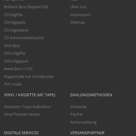
Brilliant Box (Doppel CD)
Über uns
CD-Digifile
Impressum
CD-Digipack
Sitemap
CD-Digisleeve
CD Kartonstecktasche
DVD-Box
DVD-Digifile
DVD-Digipack
Jewel Box (1 CD)
Papierhülle mit Sichtfenster
PVC Hülle
VINYL / KASSETTE (MC TAPE)
ZAHLUNGSMETHODEN
Kassette / Tape Kalkulator
Vorkasse
Vinyl Pressen lassen
PayPal
Kartenzahlung
DIGITALE SERVICES
VERSANDPARTNER