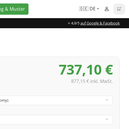
🇩🇪 DE
ng & Muster
⭐️ 4,9/5
auf Google & Facebook
737,10 €
877,15 € inkl. MwSt.