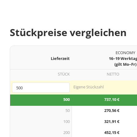
Stückpreise vergleichen
ECONOMY
Lieferzeit
16–19 Werkta
(gilt Mo–Fr)
STÜCK
NETTO
Eigene Stückzahl
500
737,10 €
50
270,56 €
100
321,91 €
200
452,15 €