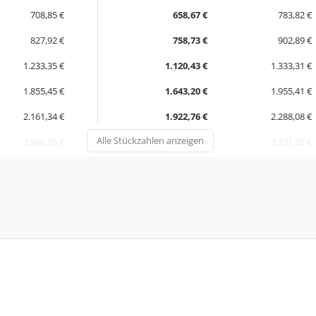
708,85 €
658,67 €
783,82 €
827,92 €
758,73 €
902,89 €
1.233,35 €
1.120,43 €
1.333,31 €
1.855,45 €
1.643,20 €
1.955,41 €
2.161,34 €
1.922,76 €
2.288,08 €
Alle Stückzahlen anzeigen
2.960,15 €
2.606,05 €
3.101,20 €