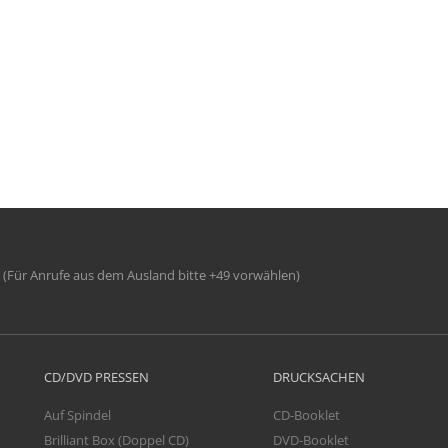
(Für Anrufe aus dem Ausland bitte +49 vorwählen)
CD/DVD PRESSEN
DRUCKSACHEN
Auf Spindel
CD-Booklet
Brilliant Box (Doppel CD)
DVD-Booklet