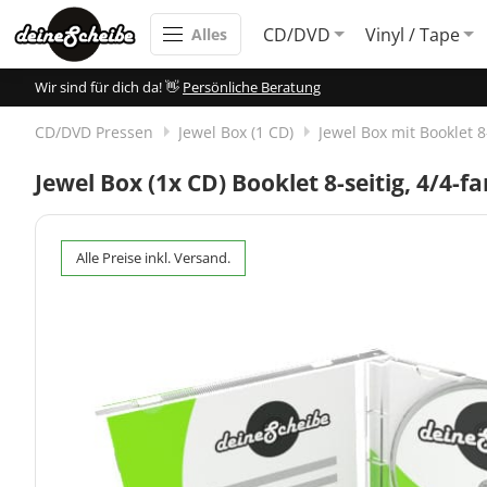
CD/DVD
Vinyl / Tape
Alles
Wir sind für dich da! 👋
Persönliche Beratung
CD/DVD Pressen
Jewel Box (1 CD)
Jewel Box mit Booklet 8-
Jewel Box (1x CD) Booklet 8-seitig, 4/4-fa
Alle Preise inkl. Versand.