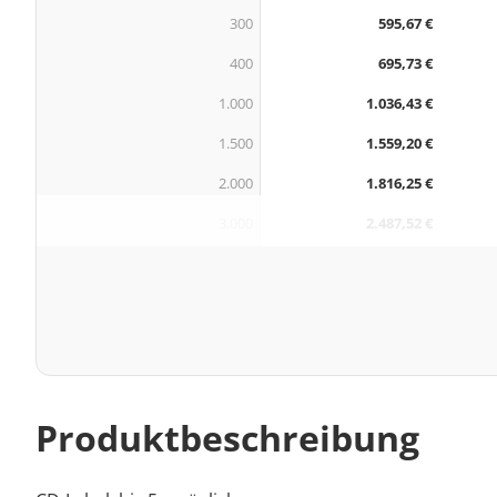
300
595,67 €
400
695,73 €
1.000
1.036,43 €
1.500
1.559,20 €
2.000
1.816,25 €
3.000
2.487,52 €
Produktbeschreibung