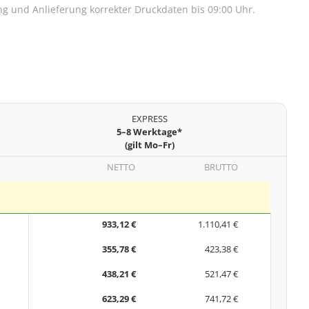
lung und Anlieferung korrekter Druckdaten bis 09:00 Uhr.
EXPRESS
5–8 Werktage*
(gilt Mo–Fr)
NETTO
BRUTTO
933,12 €
1.110,41 €
355,78 €
423,38 €
438,21 €
521,47 €
623,29 €
741,72 €