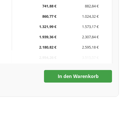
741,88 €
882,84 €
860,77 €
1.024,32 €
1.321,99 €
1.573,17 €
1.939,36 €
2.307,84 €
2.180,82 €
2.595,18 €
2.954,26 €
3.515,57 €
In den Warenkorb