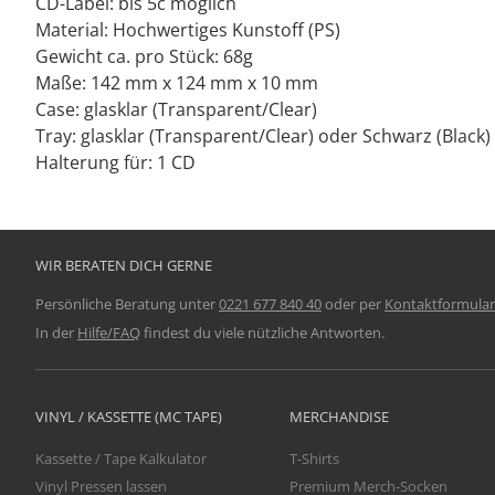
CD-Label: bis 5c möglich
Material: Hochwertiges Kunstoff (PS)
Gewicht ca. pro Stück: 68g
Maße: 142 mm x 124 mm x 10 mm
Case: glasklar (Transparent/Clear)
Tray: glasklar (Transparent/Clear) oder Schwarz (Black)
Halterung für: 1 CD
WIR BERATEN DICH GERNE
Persönliche Beratung unter
0221 677 840 40
oder per
Kontaktformular
In der
Hilfe/FAQ
findest du viele nützliche Antworten.
VINYL / KASSETTE (MC TAPE)
MERCHANDISE
Kassette / Tape Kalkulator
T-Shirts
Vinyl Pressen lassen
Premium Merch-Socken