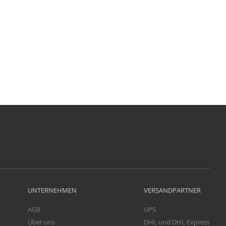
UNTERNEHMEN
VERSANDPARTNER
AGB
UPS
Über uns
DHL und DHL Express