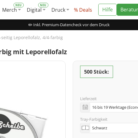
Hilfe
Beratu
Merch
Digital
Druck
% Deals
✏️ Inkl. Premium-Datencheck vor dem Druck
seitig Leporellofalz, 4/4-farbig
rbig mit Leporellofalz
500 Stück:
Lieferzeit
Tray-Farbigkeit