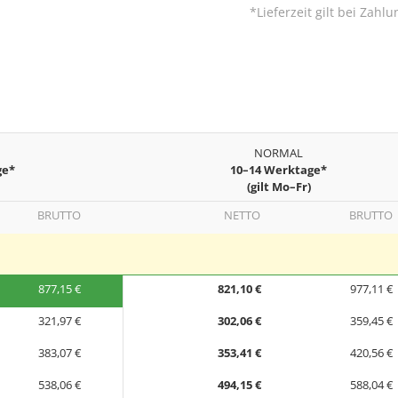
*Lieferzeit gilt bei Zah
NORMAL
ge*
10–14 Werktage*
(gilt Mo–Fr)
BRUTTO
NETTO
BRUTTO
877,15 €
821,10 €
977,11 €
321,97 €
302,06 €
359,45 €
383,07 €
353,41 €
420,56 €
538,06 €
494,15 €
588,04 €