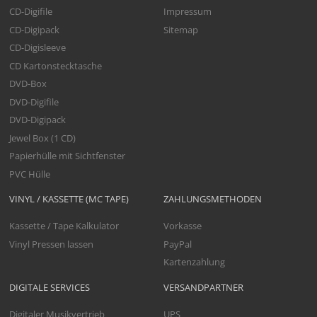
CD-Digifile
Impressum
CD-Digipack
Sitemap
CD-Digisleeve
CD Kartonstecktasche
DVD-Box
DVD-Digifile
DVD-Digipack
Jewel Box (1 CD)
Papierhülle mit Sichtfenster
PVC Hülle
VINYL / KASSETTE (MC TAPE)
ZAHLUNGSMETHODEN
Kassette / Tape Kalkulator
Vorkasse
Vinyl Pressen lassen
PayPal
Kartenzahlung
DIGITALE SERVICES
VERSANDPARTNER
Digitaler Musikvertrieb
UPS