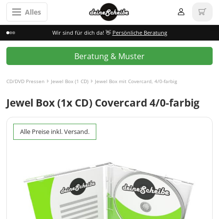
Alles
Wir sind für dich da! 👋
Persönliche Beratung
Beratung & Muster
CD/DVD Pressen
Jewel Box (1 CD)
Jewel Box mit Covercard, 4/0-farbig
Jewel Box (1x CD) Covercard 4/0-farbig
Alle Preise inkl. Versand.