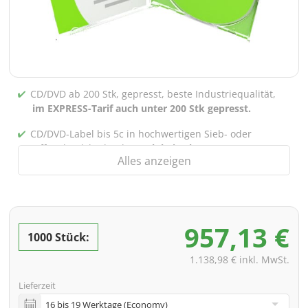
CD/DVD ab 200 Stk, gepresst, beste Industriequalität,
im EXPRESS-Tarif auch unter 200 Stk gepresst.
CD/DVD-Label bis 5c in hochwertigen Sieb- oder
Offsetdruck bedruckt,
auch bei gebrannten CDs/DVDs
Alles anzeigen
(unter 200 Stk)
Verpackung 4/0 bedruckt (Nur Innensteg unbedruckt),
auch mit Innentaschen/Steg Bedruckung nach Wahl
möglich
957,13 €
1000 Stück:
inkl. PREMIUM Datencheck (Überprüfung der Daten ink.
Screenproof bzw. PDF-Ansichtsdatei vorab zur
1.138,98 € inkl. MwSt.
Freigabe)
Lieferzeit
inkl. Glasmaster (bei Pressung) & Versand an eine