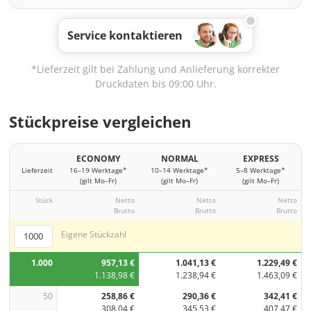
Service kontaktieren
*Lieferzeit gilt bei Zahlung und Anlieferung korrekter
Druckdaten bis 09:00 Uhr.
Stückpreise vergleichen
ECONOMY
NORMAL
EXPRESS
Lieferzeit
16–19 Werktage*
10–14 Werktage*
5–8 Werktage*
(gilt Mo–Fr)
(gilt Mo–Fr)
(gilt Mo–Fr)
Stück
Netto
Netto
Netto
Brutto
Brutto
Brutto
Eigene Stückzahl
1.000
957,13 €
1.041,13 €
1.229,49 €
1.138,98 €
1.238,94 €
1.463,09 €
50
258,86 €
290,36 €
342,41 €
308,04 €
345,53 €
407,47 €