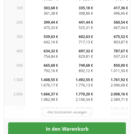
100
303,68 €
335,18 €
417,36 €
361,38 €
398,86 €
496,66 €
200
399,44 €
441,44 €
560,54 €
475,33 €
525,31 €
667,04 €
300
539,63 €
602,63 €
675,52 €
642,16 €
717,13 €
803,87 €
400
634,32 €
697,32 €
787,67 €
754,84 €
829,81 €
937,33 €
500
665,68 €
749,68 €
850,00 €
792,16 €
892,12 €
1.011,50 €
1.500
1.408,55 €
1.492,55 €
1.761,92 €
1.676,17 €
1.776,13 €
2.096,68 €
2.000
1.666,37 €
1.770,20 €
2.008,16 €
1.982,98 €
2.106,54 €
2.389,71 €
3.000
2.265,54 €
2.379,99 €
2.697,60 €
Alle Stückzahlen anzeigen
2.695,99 €
2.832,19 €
3.210,14 €
In den Warenkorb