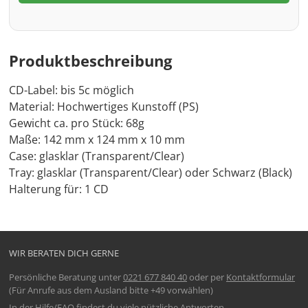
Produktbeschreibung
CD-Label: bis 5c möglich
Material: Hochwertiges Kunstoff (PS)
Gewicht ca. pro Stück: 68g
Maße: 142 mm x 124 mm x 10 mm
Case: glasklar (Transparent/Clear)
Tray: glasklar (Transparent/Clear) oder Schwarz (Black)
Halterung für: 1 CD
WIR BERATEN DICH GERNE
Persönliche Beratung unter
0221 677 840 40
oder per
Kontaktformular
(Für Anrufe aus dem Ausland bitte +49 vorwählen)
In der
Hilfe/FAQ
findest du viele nützliche Antworten.