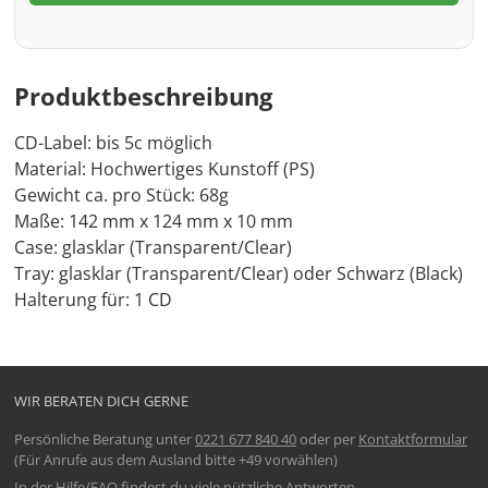
Produktbeschreibung
CD-Label: bis 5c möglich
Material: Hochwertiges Kunstoff (PS)
Gewicht ca. pro Stück: 68g
Maße: 142 mm x 124 mm x 10 mm
Case: glasklar (Transparent/Clear)
Tray: glasklar (Transparent/Clear) oder Schwarz (Black)
Halterung für: 1 CD
WIR BERATEN DICH GERNE
Persönliche Beratung unter
0221 677 840 40
oder per
Kontaktformular
(Für Anrufe aus dem Ausland bitte +49 vorwählen)
In der
Hilfe/FAQ
findest du viele nützliche Antworten.