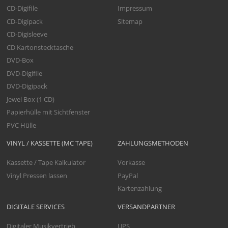
CD-Digifile
Impressum
CD-Digipack
Sitemap
CD-Digisleeve
CD Kartonstecktasche
DVD-Box
DVD-Digifile
DVD-Digipack
Jewel Box (1 CD)
Papierhülle mit Sichtfenster
PVC Hülle
VINYL / KASSETTE (MC TAPE)
ZAHLUNGSMETHODEN
Kassette / Tape Kalkulator
Vorkasse
Vinyl Pressen lassen
PayPal
Kartenzahlung
DIGITALE SERVICES
VERSANDPARTNER
Digitaler Musikvertrieb
UPS