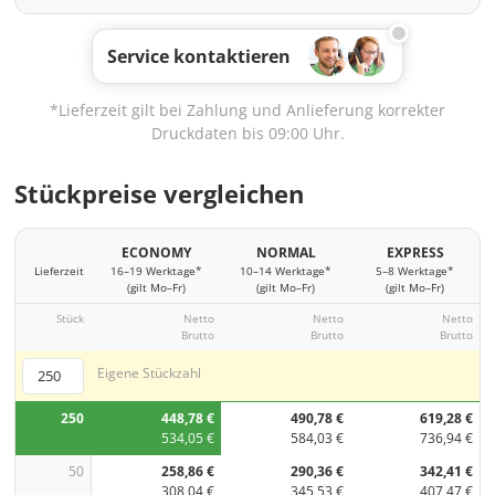
Service kontaktieren
*Lieferzeit gilt bei Zahlung und Anlieferung korrekter
Druckdaten bis 09:00 Uhr.
Stückpreise vergleichen
ECONOMY
NORMAL
EXPRESS
Lieferzeit
16–19 Werktage*
10–14 Werktage*
5–8 Werktage*
(gilt Mo–Fr)
(gilt Mo–Fr)
(gilt Mo–Fr)
Stück
Netto
Netto
Netto
Brutto
Brutto
Brutto
Eigene Stückzahl
250
448,78 €
490,78 €
619,28 €
534,05 €
584,03 €
736,94 €
50
258,86 €
290,36 €
342,41 €
308,04 €
345,53 €
407,47 €