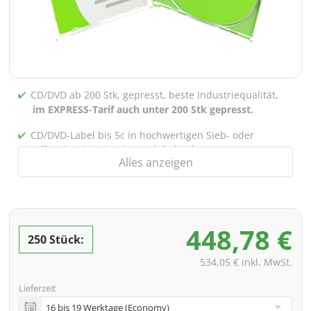
CD/DVD ab 200 Stk, gepresst, beste Industriequalität,
im EXPRESS-Tarif auch unter 200 Stk gepresst.
CD/DVD-Label bis 5c in hochwertigen Sieb- oder
Offsetdruck bedruckt,
auch bei gebrannten CDs/DVDs
Alles anzeigen
(unter 200 Stk)
Verpackung 4/0 bedruckt (Nur Innensteg unbedruckt),
auch mit Innentaschen/Steg Bedruckung nach Wahl
möglich
448,78 €
250 Stück:
inkl. PREMIUM Datencheck (Überprüfung der Daten ink.
Screenproof bzw. PDF-Ansichtsdatei vorab zur
534,05 € inkl. MwSt.
Freigabe)
Lieferzeit
inkl. Glasmaster (bei Pressung) & Versand an eine