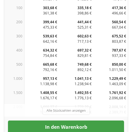
100
303,68 €
335,18 €
417,36 €
361,38 €
398,86 €
496,66 €
200
399,44 €
441,44 €
560,54 €
475,33 €
525,31 €
667,04 €
300
539,63 €
602,63 €
675,52 €
642,16 €
717,13 €
803,87 €
400
634,32 €
697,32 €
787,67 €
754,84 €
829,81 €
937,33 €
500
665,68 €
749,68 €
850,00 €
792,16 €
892,12 €
1.011,50 €
1.000
957,13 €
1.041,13 €
1.229,49 €
1.138,98 €
1.238,94 €
1.463,09 €
1.500
1.408,55 €
1.492,55 €
1.761,92 €
1.676,17 €
1.776,13 €
2.096,68 €
2.000
1.666,37 €
1.770,20 €
2.008,16 €
Alle Stückzahlen anzeigen
1.982,98 €
2.106,54 €
2.389,71 €
In den Warenkorb