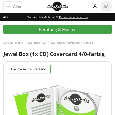
Alles
Wir sind für dich da! 👋
Persönliche Beratung
Beratung & Muster
CD/DVD Pressen
Jewel Box (1 CD)
Jewel Box mit Covercard, 4/0-farbig
Jewel Box (1x CD) Covercard 4/0-farbig
Alle Preise inkl. Versand.