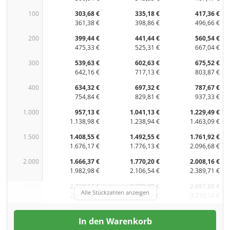
100
303,68 €
335,18 €
417,36 €
361,38 €
398,86 €
496,66 €
200
399,44 €
441,44 €
560,54 €
475,33 €
525,31 €
667,04 €
300
539,63 €
602,63 €
675,52 €
642,16 €
717,13 €
803,87 €
400
634,32 €
697,32 €
787,67 €
754,84 €
829,81 €
937,33 €
1.000
957,13 €
1.041,13 €
1.229,49 €
1.138,98 €
1.238,94 €
1.463,09 €
1.500
1.408,55 €
1.492,55 €
1.761,92 €
1.676,17 €
1.776,13 €
2.096,68 €
2.000
1.666,37 €
1.770,20 €
2.008,16 €
1.982,98 €
2.106,54 €
2.389,71 €
3.000
2.265,54 €
2.379,99 €
2.697,60 €
Alle Stückzahlen anzeigen
2.695,99 €
2.832,19 €
3.210,14 €
In den Warenkorb