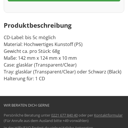
Produktbeschreibung
CD-Label: bis 5c möglich
Material: Hochwertiges Kunstoff (PS)
Gewicht ca. pro Stück: 68g
Maße: 142 mm x 124 mm x 10 mm
Case: glasklar (Transparent/Clear)
Tray: glasklar (Transparent/Clear) oder Schwarz (Black)
Halterung für: 1 CD
WIR BERATEN DICH GERNE
Persönliche Beratung unter
0221 677 840 40
oder per
Kontaktformular
(Für Anrufe aus dem Ausland bitte +49 vorwählen)
In der
Hilfe/FAQ
findest du viele nützliche Antworten.