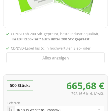
CD/DVD ab 200 Stk, gepresst, beste Industriequalität,
im EXPRESS-Tarif auch unter 200 Stk gepresst.
CD/DVD-Label bis 5c in hochwertigen Sieb- oder
Offsetdruck bedruckt,
auch bei gebrannten CDs/DVDs
Alles anzeigen
(unter 200 Stk)
Verpackung 4/0 bedruckt (Nur Innensteg unbedruckt),
auch mit Innentaschen/Steg Bedruckung nach Wahl
möglich
665,68 €
500 Stück:
inkl. PREMIUM Datencheck (Überprüfung der Daten ink.
Screenproof bzw. PDF-Ansichtsdatei vorab zur
792,16 € inkl. MwSt.
Freigabe)
Lieferzeit
inkl. Glasmaster (bei Pressung) & Versand an eine