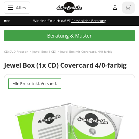
Alles
Wir sind für dich da! 👋
Persönliche Beratung
Beratung & Muster
CD/DVD Pressen
Jewel Box (1 CD)
Jewel Box mit Covercard, 4/0-farbig
Jewel Box (1x CD) Covercard 4/0-farbig
Alle Preise inkl. Versand.