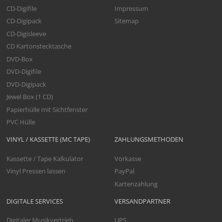
CD-Digifile
Impressum
CD-Digipack
Sitemap
CD-Digisleeve
CD Kartonstecktasche
DVD-Box
DVD-Digifile
DVD-Digipack
Jewel Box (1 CD)
Papierhülle mit Sichtfenster
PVC Hülle
VINYL / KASSETTE (MC TAPE)
ZAHLUNGSMETHODEN
Kassette / Tape Kalkulator
Vorkasse
Vinyl Pressen lassen
PayPal
Kartenzahlung
DIGITALE SERVICES
VERSANDPARTNER
Digitaler Musikvertrieb
UPS