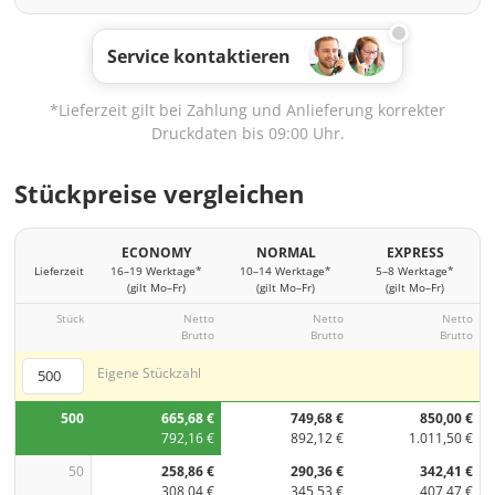
Service kontaktieren
*Lieferzeit gilt bei Zahlung und Anlieferung korrekter
Druckdaten bis 09:00 Uhr.
Stückpreise vergleichen
ECONOMY
NORMAL
EXPRESS
Lieferzeit
16–19 Werktage*
10–14 Werktage*
5–8 Werktage*
(gilt Mo–Fr)
(gilt Mo–Fr)
(gilt Mo–Fr)
Stück
Netto
Netto
Netto
Brutto
Brutto
Brutto
Eigene Stückzahl
500
665,68 €
749,68 €
850,00 €
792,16 €
892,12 €
1.011,50 €
50
258,86 €
290,36 €
342,41 €
308,04 €
345,53 €
407,47 €