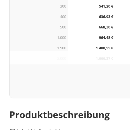
300
541,20 €
400
636,93 €
500
668,30 €
1.000
964,48 €
1.500
1.408,55 €
2.000
1.666,37 €
Produktbeschreibung