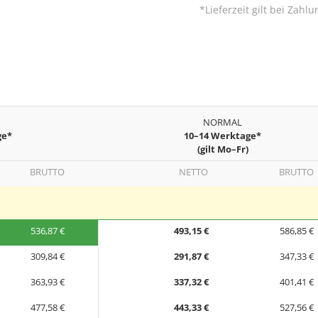
*Lieferzeit gilt bei Zah
NORMAL
ge*
10–14 Werktage*
(gilt Mo–Fr)
BRUTTO
NETTO
BRUTTO
536,87 €
493,15 €
586,85 €
309,84 €
291,87 €
347,33 €
363,93 €
337,32 €
401,41 €
477,58 €
443,33 €
527,56 €