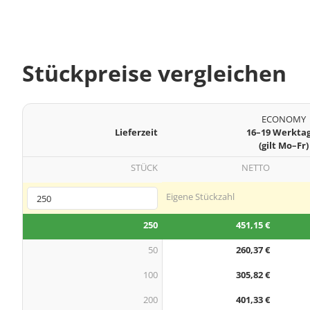
Stückpreise vergleichen
ECONOMY
Lieferzeit
16–19 Werkta
(gilt Mo–Fr)
STÜCK
NETTO
Eigene Stückzahl
250
451,15 €
50
260,37 €
100
305,82 €
200
401,33 €