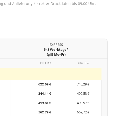
lung und Anlieferung korrekter Druckdaten bis 09:00 Uhr.
EXPRESS
5–8 Werktage*
(gilt Mo–Fr)
NETTO
BRUTTO
622,09 €
740,29 €
344,14 €
409,53 €
419,81 €
499,57 €
562,79 €
669,72 €