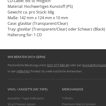
CD-Label: bis 5c möglich
Material: Hochwertiges Kunstoff (PS)
Gewicht ca. pro Stück: 68g
Maße: 142 mm x 124 mm x 10 mm
Case: glasklar (Transparent/Clear)
Tray: glasklar (Transparent/Clear) oder Schwarz (Black)
Halterung für: 1 CD
WIR BERATEN DICH GERNE
Persönliche Beratung unter
0221 677 840 40
oder per
Kontaktformular
In der
Hilfe/FAQ
findest du viele nützliche Antworten.
VINYL / KASSETTE (MC TAPE)
MERCHANDISE
Kassette / Tape Kalkulator
T-Shirts
Vinyl Pressen lassen
Premium Merch-Socken