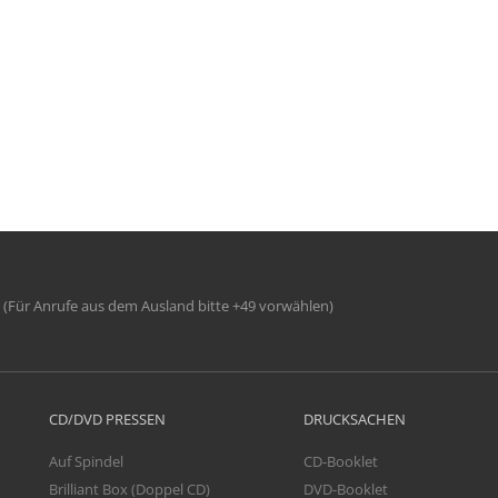
(Für Anrufe aus dem Ausland bitte +49 vorwählen)
CD/DVD PRESSEN
DRUCKSACHEN
Auf Spindel
CD-Booklet
Brilliant Box (Doppel CD)
DVD-Booklet