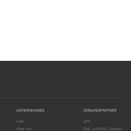
UNTERNEHMEN
VERSANDPARTNER
AGB
UPS
Über uns
DHL und DHL Express