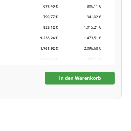
677,40 €
806,11 €
790,77 €
941,02 €
853,12 €
1.015,21 €
1.238,24 €
1.473,51 €
1.761,92 €
2.096,68 €
2.008,16 €
2.389,71 €
In den Warenkorb