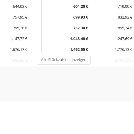
644,03 €
604,20 €
719,00 €
757,95 €
699,93 €
832,92 €
795,28 €
752,30 €
895,24 €
1.147,73 €
1.048,48 €
1.247,69 €
1.676,17 €
1.492,55 €
1.776,13 €
Alle Stückzahlen anzeigen
1.982,98 €
1.770,20 €
2.106,54 €