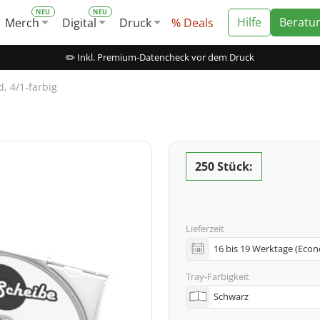
Hilfe
Beratu
Merch
Digital
Druck
% Deals
✏️ Inkl. Premium-Datencheck vor dem Druck
, 4/1-farbig
250 Stück:
Lieferzeit
Tray-Farbigkeit