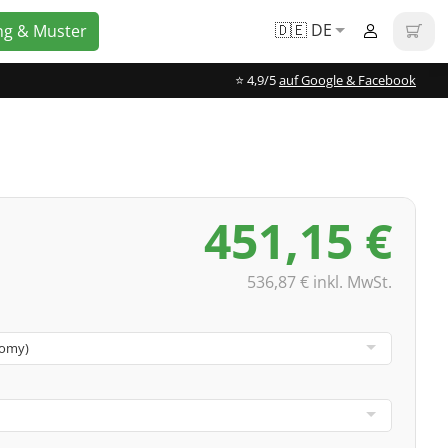
🇩🇪 DE
ng & Muster
⭐️ 4,9/5
auf Google & Facebook
451,15 €
536,87 € inkl. MwSt.