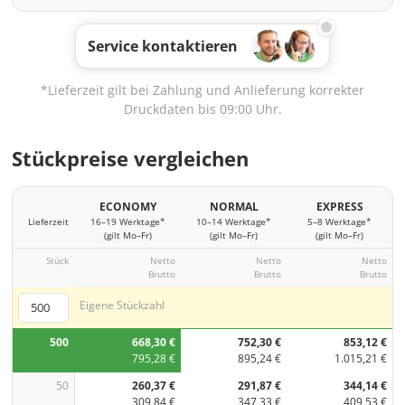
Service kontaktieren
*Lieferzeit gilt bei Zahlung und Anlieferung korrekter
Druckdaten bis 09:00 Uhr.
Stückpreise vergleichen
ECONOMY
NORMAL
EXPRESS
Lieferzeit
16–19 Werktage*
10–14 Werktage*
5–8 Werktage*
(gilt Mo–Fr)
(gilt Mo–Fr)
(gilt Mo–Fr)
Stück
Netto
Netto
Netto
Brutto
Brutto
Brutto
Eigene Stückzahl
500
668,30 €
752,30 €
853,12 €
795,28 €
895,24 €
1.015,21 €
50
260,37 €
291,87 €
344,14 €
309,84 €
347,33 €
409,53 €