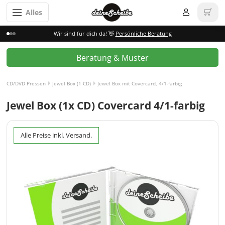
Alles
Wir sind für dich da! 👋
Persönliche Beratung
Beratung & Muster
CD/DVD Pressen
Jewel Box (1 CD)
Jewel Box mit Covercard, 4/1-farbig
Jewel Box (1x CD) Covercard 4/1-farbig
Alle Preise inkl. Versand.