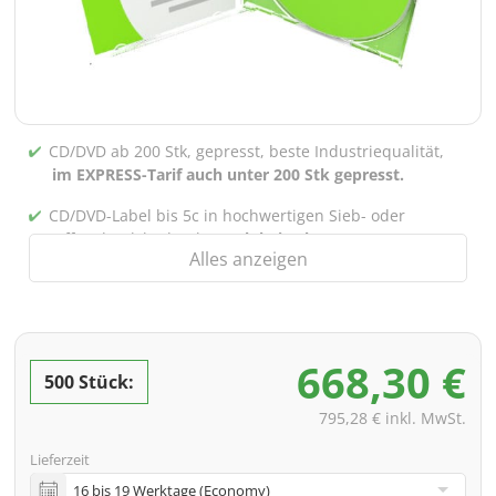
CD/DVD ab 200 Stk, gepresst, beste Industriequalität,
im EXPRESS-Tarif auch unter 200 Stk gepresst.
CD/DVD-Label bis 5c in hochwertigen Sieb- oder
Offsetdruck bedruckt,
auch bei gebrannten CDs/DVDs
Alles anzeigen
(unter 200 Stk)
Verpackung 4/0 bedruckt (Nur Innensteg unbedruckt),
auch mit Innentaschen/Steg Bedruckung nach Wahl
möglich
668,30 €
500 Stück:
inkl. PREMIUM Datencheck (Überprüfung der Daten ink.
Screenproof bzw. PDF-Ansichtsdatei vorab zur
795,28 € inkl. MwSt.
Freigabe)
Lieferzeit
inkl. Glasmaster (bei Pressung) & Versand an eine