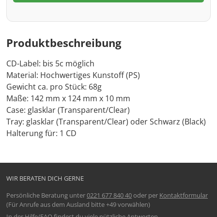
Produktbeschreibung
CD-Label: bis 5c möglich
Material: Hochwertiges Kunstoff (PS)
Gewicht ca. pro Stück: 68g
Maße: 142 mm x 124 mm x 10 mm
Case: glasklar (Transparent/Clear)
Tray: glasklar (Transparent/Clear) oder Schwarz (Black)
Halterung für: 1 CD
WIR BERATEN DICH GERNE
Persönliche Beratung unter
0221 677 840 40
oder per
Kontaktformular
(Für Anrufe aus dem Ausland bitte +49 vorwählen)
In der
Hilfe/FAQ
findest du viele nützliche Antworten.