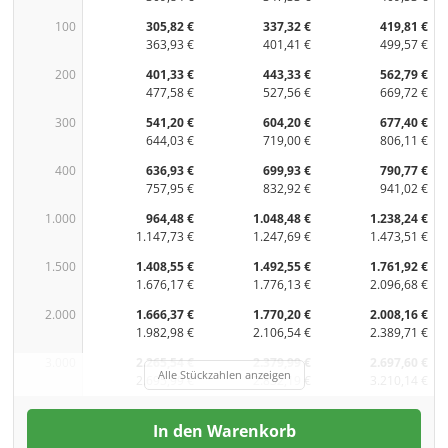
100
305,82 €
337,32 €
419,81 €
363,93 €
401,41 €
499,57 €
200
401,33 €
443,33 €
562,79 €
477,58 €
527,56 €
669,72 €
300
541,20 €
604,20 €
677,40 €
644,03 €
719,00 €
806,11 €
400
636,93 €
699,93 €
790,77 €
757,95 €
832,92 €
941,02 €
1.000
964,48 €
1.048,48 €
1.238,24 €
1.147,73 €
1.247,69 €
1.473,51 €
1.500
1.408,55 €
1.492,55 €
1.761,92 €
1.676,17 €
1.776,13 €
2.096,68 €
2.000
1.666,37 €
1.770,20 €
2.008,16 €
1.982,98 €
2.106,54 €
2.389,71 €
3.000
2.265,54 €
2.379,99 €
2.697,60 €
Alle Stückzahlen anzeigen
2.695,99 €
2.832,19 €
3.210,14 €
In den Warenkorb