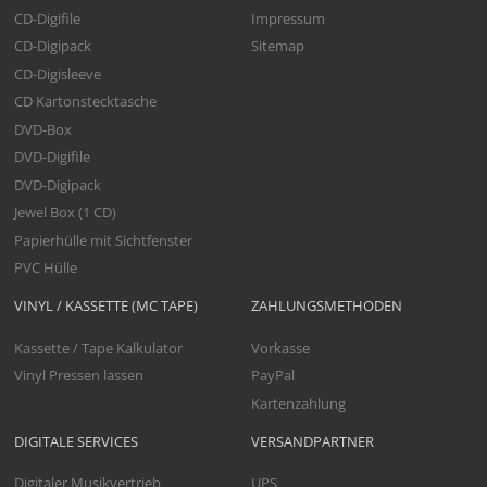
CD-Digifile
Impressum
CD-Digipack
Sitemap
CD-Digisleeve
CD Kartonstecktasche
DVD-Box
DVD-Digifile
DVD-Digipack
Jewel Box (1 CD)
Papierhülle mit Sichtfenster
PVC Hülle
VINYL / KASSETTE (MC TAPE)
ZAHLUNGSMETHODEN
Kassette / Tape Kalkulator
Vorkasse
Vinyl Pressen lassen
PayPal
Kartenzahlung
DIGITALE SERVICES
VERSANDPARTNER
Digitaler Musikvertrieb
UPS