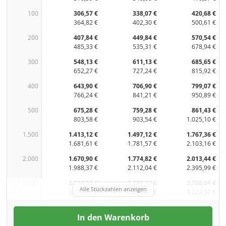
100
306,57 €
338,07 €
420,68 €
364,82 €
402,30 €
500,61 €
200
407,84 €
449,84 €
570,54 €
485,33 €
535,31 €
678,94 €
300
548,13 €
611,13 €
685,65 €
652,27 €
727,24 €
815,92 €
400
643,90 €
706,90 €
799,07 €
766,24 €
841,21 €
950,89 €
500
675,28 €
759,28 €
861,43 €
803,58 €
903,54 €
1.025,10 €
1.500
1.413,12 €
1.497,12 €
1.767,36 €
1.681,61 €
1.781,57 €
2.103,16 €
2.000
1.670,90 €
1.774,82 €
2.013,44 €
1.988,37 €
2.112,04 €
2.395,99 €
3.000
2.274,50 €
2.389,13 €
2.708,04 €
Alle Stückzahlen anzeigen
2.706,66 €
2.843,06 €
3.222,57 €
In den Warenkorb