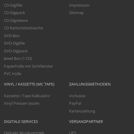
CD-Digifile
Impressum
CD-Digipack
Sitemap
CD-Digisleeve
CD Kartonstecktasche
DVD-Box
DVD-Digifile
DVD-Digipack
Jewel Box (1 CD)
Papierhülle mit Sichtfenster
PVC Hülle
VINYL / KASSETTE (MC TAPE)
ZAHLUNGSMETHODEN
Kassette / Tape Kalkulator
Vorkasse
Vinyl Pressen lassen
PayPal
Kartenzahlung
DIGITALE SERVICES
VERSANDPARTNER
Digitaler Musikvertrieb
UPS