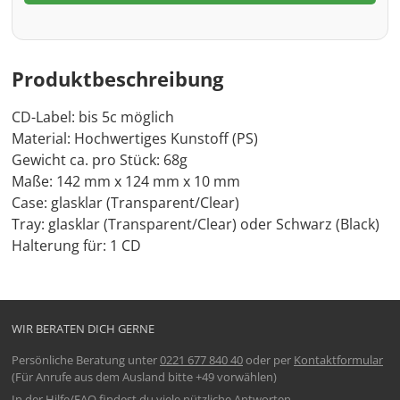
Produktbeschreibung
CD-Label: bis 5c möglich
Material: Hochwertiges Kunstoff (PS)
Gewicht ca. pro Stück: 68g
Maße: 142 mm x 124 mm x 10 mm
Case: glasklar (Transparent/Clear)
Tray: glasklar (Transparent/Clear) oder Schwarz (Black)
Halterung für: 1 CD
WIR BERATEN DICH GERNE
Persönliche Beratung unter
0221 677 840 40
oder per
Kontaktformular
(Für Anrufe aus dem Ausland bitte +49 vorwählen)
In der
Hilfe/FAQ
findest du viele nützliche Antworten.