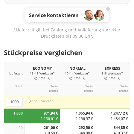
Service kontaktieren
*Lieferzeit gilt bei Zahlung und Anlieferung korrekter
Druckdaten bis 09:00 Uhr.
Stückpreise vergleichen
ECONOMY
NORMAL
EXPRESS
Lieferzeit
16–19 Werktage*
10–14 Werktage*
5–8 Werktage*
(gilt Mo–Fr)
(gilt Mo–Fr)
(gilt Mo–Fr)
Stück
Netto
Netto
Netto
Brutto
Brutto
Brutto
Eigene Stückzahl
1.000
971,94 €
1.055,94 €
1.247,12 €
1.156,61 €
1.256,57 €
1.484,07 €
50
261,00 €
292,50 €
344,85 €
310,59 €
348,08 €
410,37 €