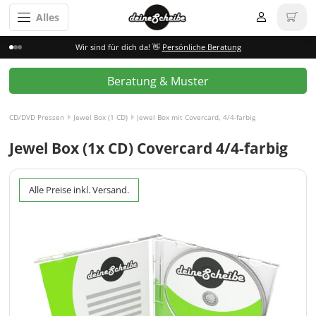
Alles
Wir sind für dich da! 👋
Persönliche Beratung
Beratung & Muster
CD/DVD Pressen
Jewel Box (1 CD)
Jewel Box mit Covercard, 4/4-farbig
Jewel Box (1x CD) Covercard 4/4-farbig
Alle Preise inkl. Versand.