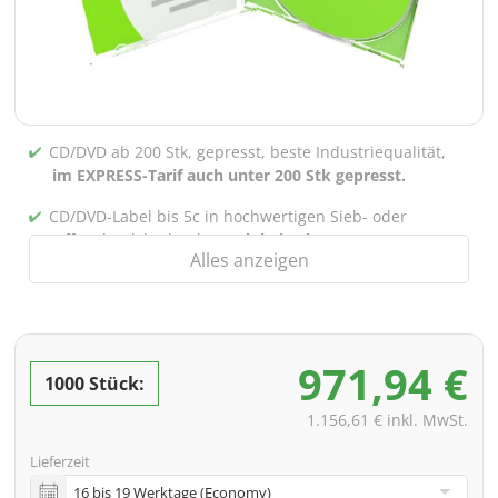
CD/DVD ab 200 Stk, gepresst, beste Industriequalität,
im EXPRESS-Tarif auch unter 200 Stk gepresst.
CD/DVD-Label bis 5c in hochwertigen Sieb- oder
Offsetdruck bedruckt,
auch bei gebrannten CDs/DVDs
Alles anzeigen
(unter 200 Stk)
Verpackung 4/0 bedruckt (Nur Innensteg unbedruckt),
auch mit Innentaschen/Steg Bedruckung nach Wahl
möglich
971,94 €
1000 Stück:
inkl. PREMIUM Datencheck (Überprüfung der Daten ink.
Screenproof bzw. PDF-Ansichtsdatei vorab zur
1.156,61 € inkl. MwSt.
Freigabe)
Lieferzeit
inkl. Glasmaster (bei Pressung) & Versand an eine