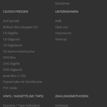
Disclaimer
CD/DVD PRESSEN
UNTERNEHMEN
Auf Spindel
AGB
Brilliant Box (Doppel CD)
Über uns
CD-Digifile
Impressum
CD-Digipack
Sitemap
CD-Digisleeve
CD Kartonstecktasche
DVD-Box
DVD-Digifile
DVD-Digipack
Jewel Box (1 CD)
Papierhülle mit Sichtfenster
PVC Hülle
VINYL / KASSETTE (MC TAPE)
ZAHLUNGSMETHODEN
Kassette / Tape Kalkulator
Vorkasse