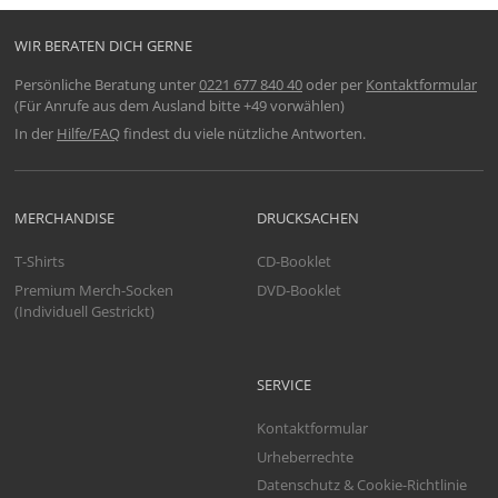
WIR BERATEN DICH GERNE
Persönliche Beratung unter
0221 677 840 40
oder per
Kontaktformular
(Für Anrufe aus dem Ausland bitte +49 vorwählen)
In der
Hilfe/FAQ
findest du viele nützliche Antworten.
MERCHANDISE
DRUCKSACHEN
T-Shirts
CD-Booklet
Premium Merch-Socken
DVD-Booklet
(Individuell Gestrickt)
SERVICE
Kontaktformular
Urheberrechte
Datenschutz & Cookie-Richtlinie