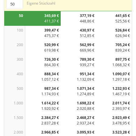
Eigene Stückzahl
50
345,69 €
377,19 €
441,65 €
411,37 €
448,86 €
525,56 €
100
399,47 €
430,97 €
526,84 €
475,37 €
512,85 €
626,94 €
200
520,99 €
562,99 €
705,24 €
619,98 €
669,96 €
839,24 €
300
726,30 €
789,30 €
897,75 €
864,30 €
939,27 €
1.068,32 €
400
888,34 €
951,34 €
1.090,07 €
1.057,12 €
1.132,09 €
1.297,18 €
500
987,34 €
1.071,34 €
1.232,93 €
1.174,93 €
1.274,89 €
1.467,19 €
1.000
1.614,22 €
1.698,22 €
2.011,74 €
1.920,92 €
2.020,88 €
2.393,97 €
1.500
2.384,27 €
2.468,27 €
2.923,49 €
2.837,28 €
2.937,24 €
3.478,95 €
2.000
2.966,85 €
3.095,93 €
3.523,28 €