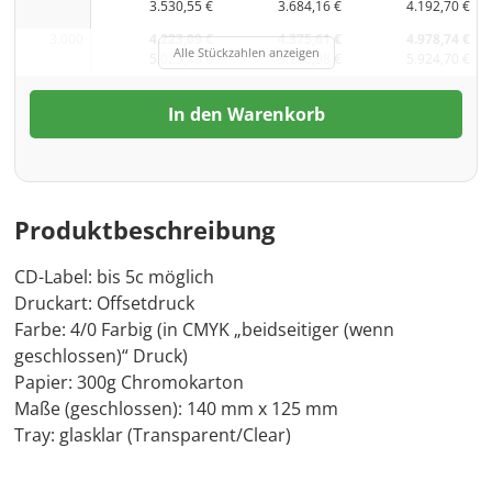
3.530,55 €
3.684,16 €
4.192,70 €
3.000
4.223,09 €
4.375,61 €
4.978,74 €
Alle Stückzahlen anzeigen
5.025,48 €
5.206,98 €
5.924,70 €
In den Warenkorb
Produktbeschreibung
CD-Label: bis 5c möglich
Druckart: Offsetdruck
Farbe: 4/0 Farbig (in CMYK „beidseitiger (wenn
geschlossen)“ Druck)
Papier: 300g Chromokarton
Maße (geschlossen): 140 mm x 125 mm
Tray: glasklar (Transparent/Clear)