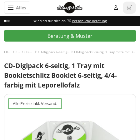
Alles
Wir sind für dich da! 👋
Persönliche Beratung
Beratung & Muster
CD/DVD Pressen
CD-Digipack
CD-Digipack 6-seitig
CD-Digipack 6-seitig, 1 Tray mitte mit Bookletschlitz links
CD-Digipack 6-seitig, 1 Tray mitte mit Bookletschlitz links und Booklet 6-seitig Leporellofalz, 4/4-farbig
CD-Digipack 6-seitig, 1 Tray mit
Bookletschlitz Booklet 6-seitig, 4/4-
farbig mit Leporellofalz
Alle Preise inkl. Versand.