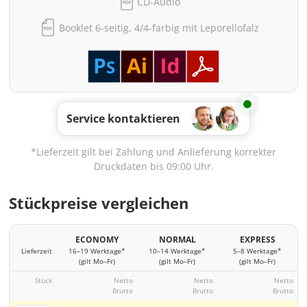
CD-Audio
Booklet 6-seitig, 4/4-farbig mit Leporellofalz
Service kontaktieren
*Lieferzeit gilt bei Zahlung und Anlieferung korrekter
Druckdaten bis 09:00 Uhr.
Stückpreise vergleichen
ECONOMY
NORMAL
EXPRESS
Lieferzeit
16–19 Werktage*
10–14 Werktage*
5–8 Werktage*
(gilt Mo–Fr)
(gilt Mo–Fr)
(gilt Mo–Fr)
Stück
Netto
Netto
Netto
Brutto
Brutto
Brutto