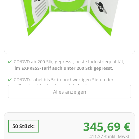
CD/DVD ab 200 Stk, gepresst, beste Industriequalität,
im EXPRESS-Tarif auch unter 200 Stk gepresst.
CD/DVD-Label bis 5c in hochwertigen Sieb- oder
Offsetdruck bedruckt,
auch bei gebrannten CDs/DVDs
Alles anzeigen
(unter 200 Stk)
Verpackung 4/0 bedruckt (Nur Innensteg unbedruckt),
auch mit Innentaschen/Steg Bedruckung nach Wahl
möglich
345,69 €
50 Stück:
inkl. PREMIUM Datencheck (Überprüfung der Daten ink.
Screenproof bzw. PDF-Ansichtsdatei vorab zur
411,37 € inkl. MwSt.