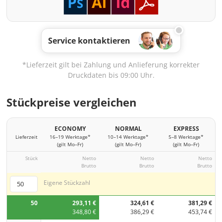
Service kontaktieren
*Lieferzeit gilt bei Zahlung und Anlieferung korrekter
Druckdaten bis 09:00 Uhr.
Stückpreise vergleichen
ECONOMY
NORMAL
EXPRESS
Lieferzeit
16–19 Werktage*
10–14 Werktage*
5–8 Werktage*
(gilt Mo–Fr)
(gilt Mo–Fr)
(gilt Mo–Fr)
Stück
Netto
Netto
Netto
Brutto
Brutto
Brutto
Eigene Stückzahl
50
293,11 €
324,61 €
381,29 €
348,80 €
386,29 €
453,74 €