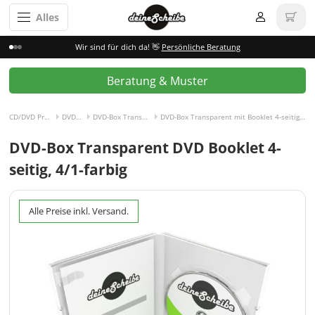
Alles
Wir sind für dich da! 👋
Persönliche Beratung
Beratung & Muster
CD/DVD Pressen
DVD-Box
DVD-Box Transparent
DVD-Box Transparent mit Booklet 4-seitig, 4/1-farbig
DVD-Box Transparent DVD Booklet 4-
seitig, 4/1-farbig
Alle Preise inkl. Versand.