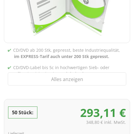
CD/DVD ab 200 Stk, gepresst, beste Industriequalität,
im EXPRESS-Tarif auch unter 200 Stk gepresst.
CD/DVD-Label bis 5c in hochwertigen Sieb- oder
Offsetdruck bedruckt,
auch bei gebrannten CDs/DVDs
Alles anzeigen
(unter 200 Stk)
Verpackung 4/0 bedruckt (Nur Innensteg unbedruckt),
auch mit Innentaschen/Steg Bedruckung nach Wahl
möglich
293,11 €
50 Stück:
inkl. PREMIUM Datencheck (Überprüfung der Daten ink.
Screenproof bzw. PDF-Ansichtsdatei vorab zur
348,80 € inkl. MwSt.
Freigabe)
Lieferzeit