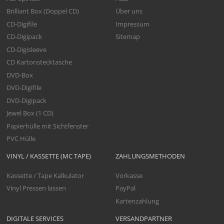
Brilliant Box (Doppel CD)
Über uns
CD-Digifile
Impressum
CD-Digipack
Sitemap
CD-Digisleeve
CD Kartonstecktasche
DVD-Box
DVD-Digifile
DVD-Digipack
Jewel Box (1 CD)
Papierhülle mit Sichtfenster
PVC Hülle
VINYL / KASSETTE (MC TAPE)
ZAHLUNGSMETHODEN
Kassette / Tape Kalkulator
Vorkasse
Vinyl Pressen lassen
PayPal
Kartenzahlung
DIGITALE SERVICES
VERSANDPARTNER