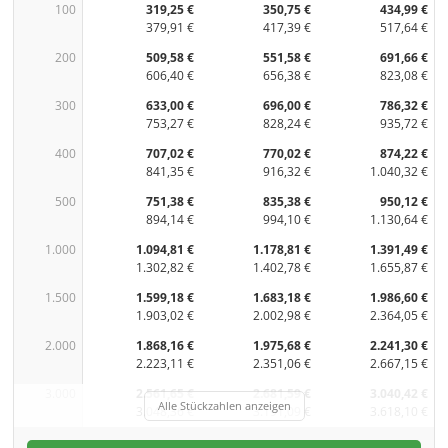
100
319,25 €
350,75 €
434,99 €
379,91 €
417,39 €
517,64 €
200
509,58 €
551,58 €
691,66 €
606,40 €
656,38 €
823,08 €
300
633,00 €
696,00 €
786,32 €
753,27 €
828,24 €
935,72 €
400
707,02 €
770,02 €
874,22 €
841,35 €
916,32 €
1.040,32 €
500
751,38 €
835,38 €
950,12 €
894,14 €
994,10 €
1.130,64 €
1.000
1.094,81 €
1.178,81 €
1.391,49 €
1.302,82 €
1.402,78 €
1.655,87 €
1.500
1.599,18 €
1.683,18 €
1.986,60 €
1.903,02 €
2.002,98 €
2.364,05 €
2.000
1.868,16 €
1.975,68 €
2.241,30 €
2.223,11 €
2.351,06 €
2.667,15 €
3.000
2.561,65 €
2.681,59 €
3.040,42 €
Alle Stückzahlen anzeigen
3.048,36 €
3.191,09 €
3.618,10 €