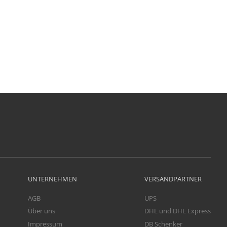
UNTERNEHMEN
VERSANDPARTNER
AGB
UPS
Über uns
DHL und DHL Express
Impressum
DB Schenker