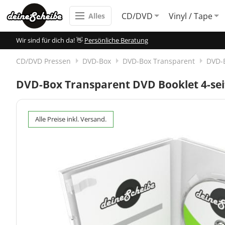
CD/DVD
Vinyl / Tape
Alles
Wir sind für dich da! 👋
Persönliche Beratung
CD/DVD Pressen
DVD-Box
DVD-Box Transparent
DVD-B
DVD-Box Transparent DVD Booklet 4-seit
Alle Preise inkl. Versand.