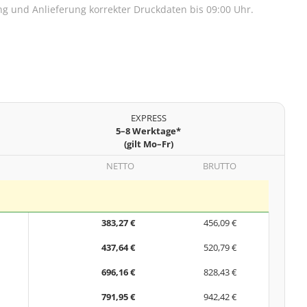
lung und Anlieferung korrekter Druckdaten bis 09:00 Uhr.
EXPRESS
5–8 Werktage*
(gilt Mo–Fr)
NETTO
BRUTTO
383,27 €
456,09 €
437,64 €
520,79 €
696,16 €
828,43 €
791,95 €
942,42 €