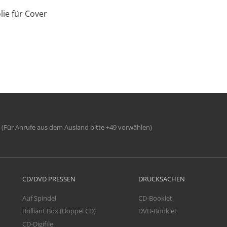
lie für Cover
(Für Anrufe aus dem Ausland bitte +49 vorwählen)
CD/DVD PRESSEN
DRUCKSACHEN
Auf Spindel
CD-Booklet
Brilliant Box (Doppel CD)
DVD-Booklet
CD-Digifile