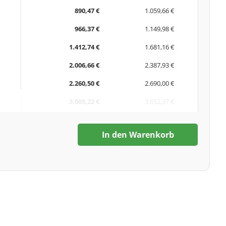
890,47 €
1.059,66 €
966,37 €
1.149,98 €
1.412,74 €
1.681,16 €
2.006,66 €
2.387,93 €
2.260,50 €
2.690,00 €
3.069,22 €
3.652,37 €
In den Warenkorb