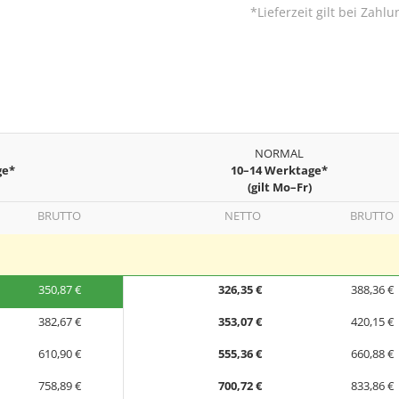
*Lieferzeit gilt bei Zah
NORMAL
ge*
10–14 Werktage*
(gilt Mo–Fr)
BRUTTO
NETTO
BRUTTO
350,87 €
326,35 €
388,36 €
382,67 €
353,07 €
420,15 €
610,90 €
555,36 €
660,88 €
758,89 €
700,72 €
833,86 €