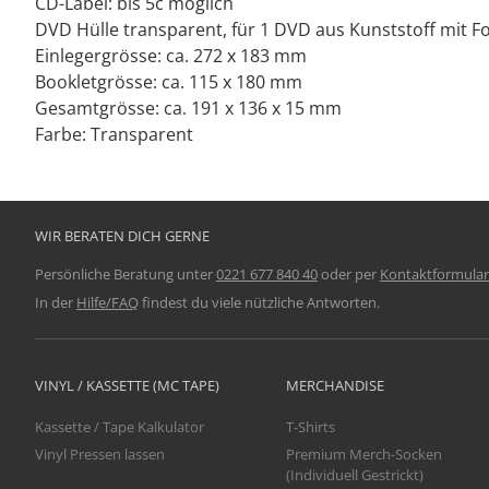
CD-Label: bis 5c möglich
DVD Hülle transparent, für 1 DVD aus Kunststoff mit Fo
Einlegergrösse: ca. 272 x 183 mm
Bookletgrösse: ca. 115 x 180 mm
Gesamtgrösse: ca. 191 x 136 x 15 mm
Farbe: Transparent
WIR BERATEN DICH GERNE
Persönliche Beratung unter
0221 677 840 40
oder per
Kontaktformular
In der
Hilfe/FAQ
findest du viele nützliche Antworten.
VINYL / KASSETTE (MC TAPE)
MERCHANDISE
Kassette / Tape Kalkulator
T-Shirts
Vinyl Pressen lassen
Premium Merch-Socken
(Individuell Gestrickt)