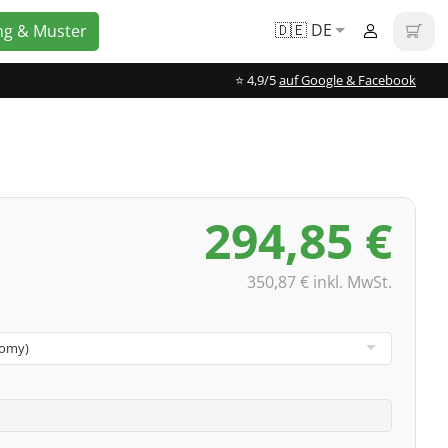
🇩🇪 DE
ng & Muster
⭐️ 4,9/5
auf Google & Facebook
294,85 €
350,87 € inkl. MwSt.