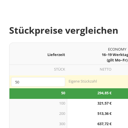
Stückpreise vergleichen
ECONOMY
Lieferzeit
16–19 Werkta
(gilt Mo–Fr)
STÜCK
NETTO
Eigene Stückzahl
50
294,85 €
100
321,57 €
200
513,36 €
300
637,72 €