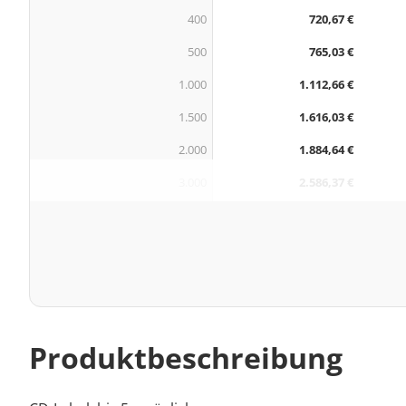
400
720,67 €
500
765,03 €
1.000
1.112,66 €
1.500
1.616,03 €
2.000
1.884,64 €
3.000
2.586,37 €
Produktbeschreibung