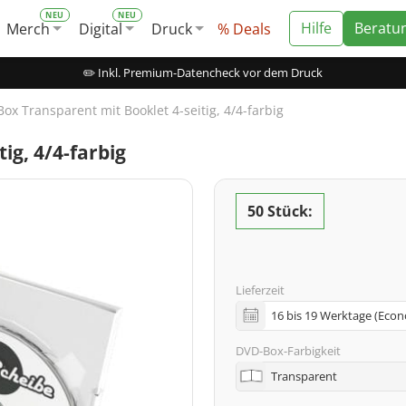
Hilfe
Beratu
Merch
Digital
Druck
% Deals
✏️ Inkl. Premium-Datencheck vor dem Druck
ox Transparent mit Booklet 4-seitig, 4/4-farbig
ig, 4/4-farbig
50 Stück:
Lieferzeit
DVD-Box-Farbigkeit
Transparent