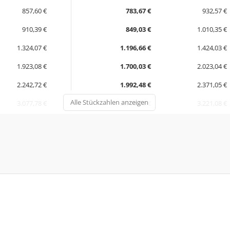
857,60 €
783,67 €
932,57 €
910,39 €
849,03 €
1.010,35 €
1.324,07 €
1.196,66 €
1.424,03 €
1.923,08 €
1.700,03 €
2.023,04 €
2.242,72 €
1.992,48 €
2.371,05 €
Alle Stückzahlen anzeigen
3.077,78 €
2.706,79 €
3.221,08 €