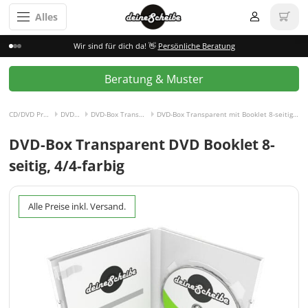
Alles
Wir sind für dich da! 👋
Persönliche Beratung
Beratung & Muster
CD/DVD Pressen
DVD-Box
DVD-Box Transparent
DVD-Box Transparent mit Booklet 8-seitig, 4/4-farbig
DVD-Box Transparent DVD Booklet 8-
seitig, 4/4-farbig
Alle Preise inkl. Versand.