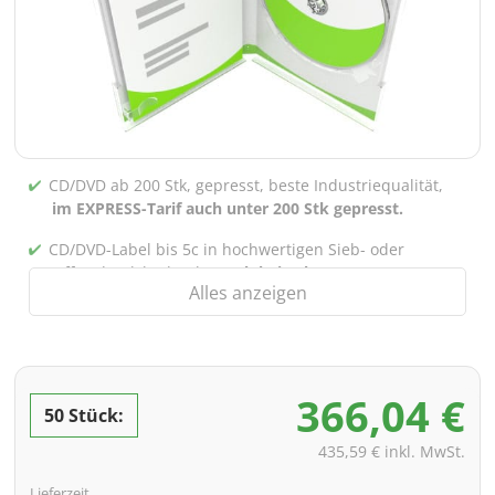
CD/DVD ab 200 Stk, gepresst, beste Industriequalität,
im EXPRESS-Tarif auch unter 200 Stk gepresst.
CD/DVD-Label bis 5c in hochwertigen Sieb- oder
Offsetdruck bedruckt,
auch bei gebrannten CDs/DVDs
Alles anzeigen
(unter 200 Stk)
Verpackung 4/0 bedruckt (Nur Innensteg unbedruckt),
auch mit Innentaschen/Steg Bedruckung nach Wahl
möglich
366,04 €
50 Stück:
inkl. PREMIUM Datencheck (Überprüfung der Daten ink.
Screenproof bzw. PDF-Ansichtsdatei vorab zur
435,59 € inkl. MwSt.
Freigabe)
Lieferzeit