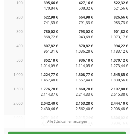
100
395,66 €
427,16 €
522,32 €
470,84 €
508,32 €
621,56 €
200
622,98 €
664,98 €
826,66 €
741,35 €
791,33 €
983,73 €
300
730,02 €
793,02 €
901,82 €
868,72 €
943,69 €
1.073,17 €
400
807,82 €
870,82 €
994,22 €
961,31 €
1.036,28 €
1.183,12 €
500
852,18 €
936,18 €
1.070,12 €
1.014,09 €
1.114,05 €
1.273,44 €
1.000
1.224,77 €
1.308,77 €
1.545,85 €
1.457,48 €
1.557,44 €
1.839,56 €
1.500
1.776,78 €
1.860,78 €
2.197,80 €
2.114,37 €
2.214,33 €
2.615,38 €
2.000
2.042,40 €
2.153,28 €
2.444,10 €
2.430,46 €
2.562,40 €
2.908,48 €
3.000
2.791,04 €
2.915,24 €
3.306,02 €
Alle Stückzahlen anzeigen
3.321,34 €
3.469,14 €
3.934,16 €