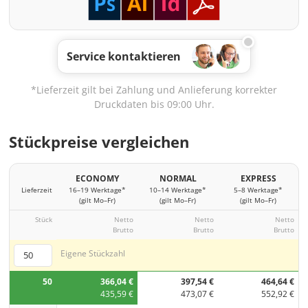
Service kontaktieren
*Lieferzeit gilt bei Zahlung und Anlieferung korrekter
Druckdaten bis 09:00 Uhr.
Stückpreise vergleichen
ECONOMY
NORMAL
EXPRESS
Lieferzeit
16–19 Werktage*
10–14 Werktage*
5–8 Werktage*
(gilt Mo–Fr)
(gilt Mo–Fr)
(gilt Mo–Fr)
Stück
Netto
Netto
Netto
Brutto
Brutto
Brutto
Eigene Stückzahl
50
366,04 €
397,54 €
464,64 €
435,59 €
473,07 €
552,92 €