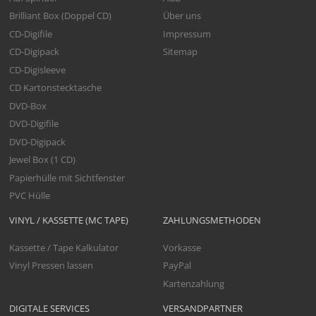
Brilliant Box (Doppel CD)
Über uns
CD-Digifile
Impressum
CD-Digipack
Sitemap
CD-Digisleeve
CD Kartonstecktasche
DVD-Box
DVD-Digifile
DVD-Digipack
Jewel Box (1 CD)
Papierhülle mit Sichtfenster
PVC Hülle
VINYL / KASSETTE (MC TAPE)
ZAHLUNGSMETHODEN
Kassette / Tape Kalkulator
Vorkasse
Vinyl Pressen lassen
PayPal
Kartenzahlung
DIGITALE SERVICES
VERSANDPARTNER