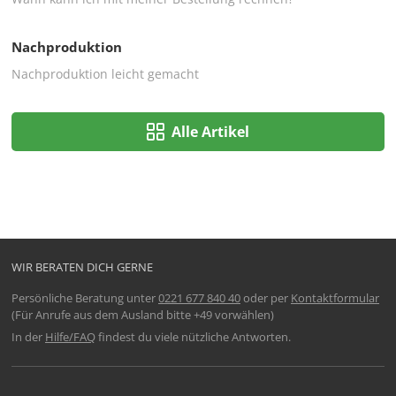
Nachproduktion
Nachproduktion leicht gemacht
Alle Artikel
WIR BERATEN DICH GERNE
Persönliche Beratung unter
0221 677 840 40
oder per
Kontaktformular
(Für Anrufe aus dem Ausland bitte +49 vorwählen)
In der
Hilfe/FAQ
findest du viele nützliche Antworten.