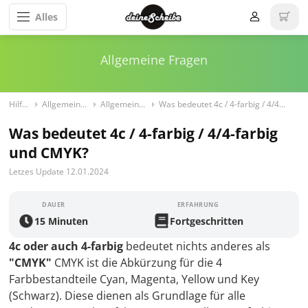
Alles
Allgemeine Fragen
Hilfe/FAQ
Allgemeine Fragen
Allgemeine Fragen
Was bedeutet 4c / 4-farbig / 4/4-farbig und CMYK?
Was bedeutet 4c / 4-farbig / 4/4-farbig
und CMYK?
Letzes Update 12.01.2024
DAUER
ERFAHRUNG
15 Minuten
Fortgeschritten
4c oder auch 4-farbig
bedeutet nichts anderes als
"CMYK"
CMYK ist die Abkürzung für die 4
Farbbestandteile Cyan, Magenta, Yellow und Key
(Schwarz). Diese dienen als Grundlage für alle