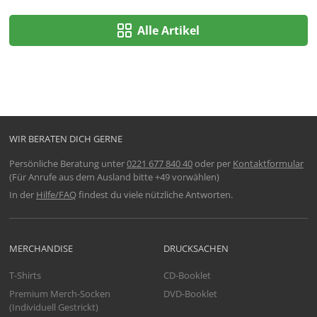
Alle Artikel
WIR BERATEN DICH GERNE
Persönliche Beratung unter
0221 677 840 40
oder per
Kontaktformular
(Für Anrufe aus dem Ausland bitte +49 vorwählen)
In der
Hilfe/FAQ
findest du viele nützliche Antworten.
MERCHANDISE
DRUCKSACHEN
T-Shirts
CD-Booklet
Premium Merch-Socken
DVD-Booklet
(Individuell Gestrickt)