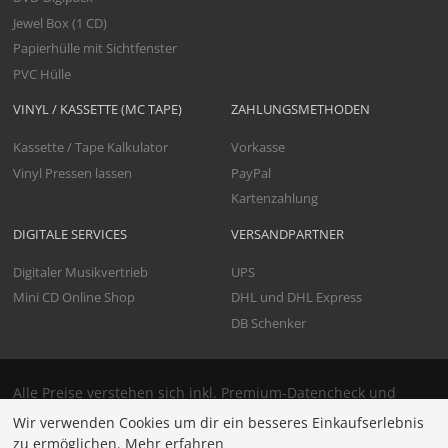
Jewel Box (1 CD)
Papierhülle mit Sichtfenster
PVC Hülle
VINYL / KASSETTE (MC TAPE)
ZAHLUNGSMETHODEN
Kassette / Tape Kalkulator
Vorkasse
Vinyl Pressen lassen
PayPal
Kartenzahlung
DIGITALE SERVICES
VERSANDPARTNER
Digitaler Musikvertrieb
UPS
Mini CD Online Shop
DHL und DHL Express
DB Schenker
Alle Preise verstehen sich inkl. Premium-Datencheck und
Versand. Netto Preise werden eindeutig gekennzeichnet.
Wir verwenden Cookies um dir ein besseres Einkaufserlebnis
Netto-Preise richten sich nur an Unternehmen, für den
zu ermöglichen.
Mehr erfahren