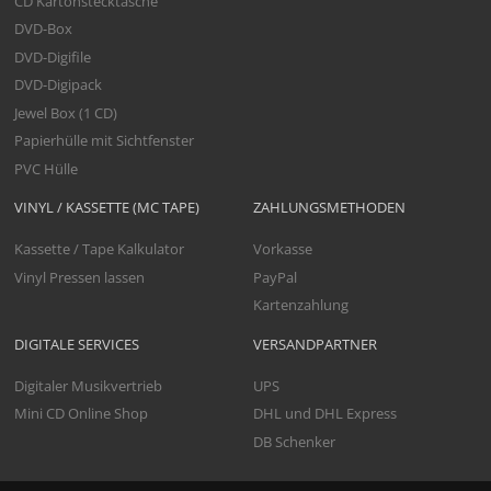
CD Kartonstecktasche
DVD-Box
DVD-Digifile
DVD-Digipack
Jewel Box (1 CD)
Papierhülle mit Sichtfenster
PVC Hülle
VINYL / KASSETTE (MC TAPE)
ZAHLUNGSMETHODEN
Kassette / Tape Kalkulator
Vorkasse
Vinyl Pressen lassen
PayPal
Kartenzahlung
DIGITALE SERVICES
VERSANDPARTNER
Digitaler Musikvertrieb
UPS
Mini CD Online Shop
DHL und DHL Express
DB Schenker