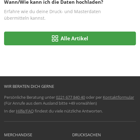
Wann/Wie kann ich die Daten hochladen?
Erfahre wie du deine Druck- und Masterdaten
übermitteln kannst.
Alle Artikel
WIR BERATEN DICH GERNE
Persönliche Beratung unter
0221 677 840 40
oder per
Kontaktformular
(Für Anrufe aus dem Ausland bitte +49 vorwählen)
In der
Hilfe/FAQ
findest du viele nützliche Antworten.
MERCHANDISE
DRUCKSACHEN