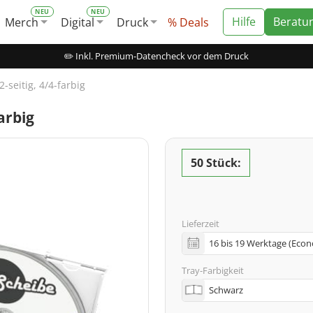
Hilfe
Beratu
Merch
Digital
Druck
% Deals
✏️ Inkl. Premium-Datencheck vor dem Druck
-seitig, 4/4-farbig
arbig
50 Stück:
Lieferzeit
Tray-Farbigkeit