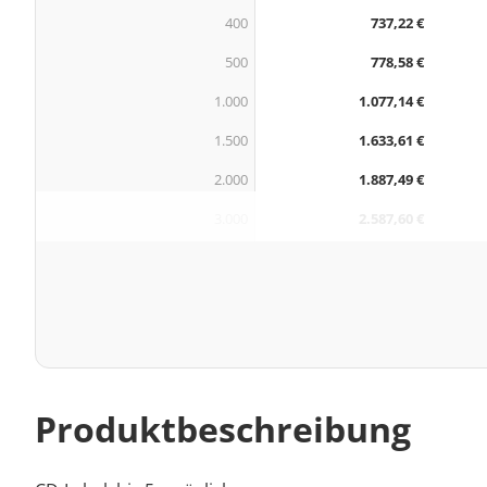
400
737,22 €
500
778,58 €
1.000
1.077,14 €
1.500
1.633,61 €
2.000
1.887,49 €
3.000
2.587,60 €
Produktbeschreibung