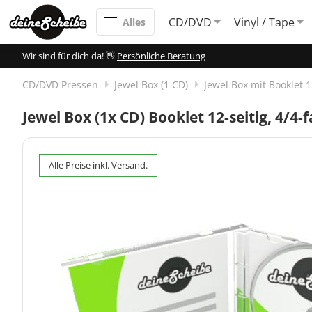
CD/DVD
Vinyl / Tape
Alles
Wir sind für dich da! 👋
Persönliche Beratung
CD/DVD Pressen
Jewel Box (1 CD)
Jewel Box mit Booklet 12
Jewel Box (1x CD) Booklet 12-seitig, 4/4-f
Alle Preise inkl. Versand.