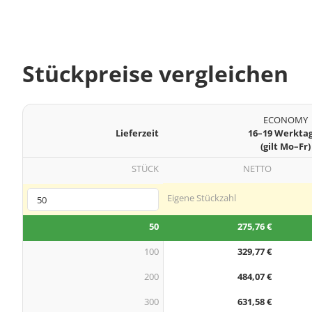
Stückpreise vergleichen
ECONOMY
Lieferzeit
16–19 Werkta
(gilt Mo–Fr)
STÜCK
NETTO
Eigene Stückzahl
50
275,76 €
100
329,77 €
200
484,07 €
300
631,58 €