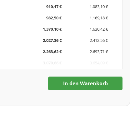
910,17 €
1.083,10 €
982,50 €
1.169,18 €
1.370,10 €
1.630,42 €
2.027,36 €
2.412,56 €
2.263,62 €
2.693,71 €
3.070,66 €
3.654,09 €
In den Warenkorb