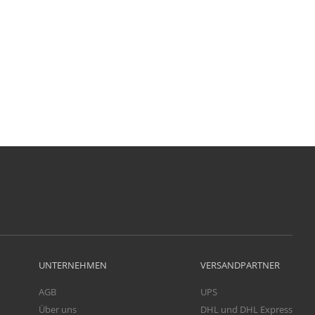
UNTERNEHMEN
VERSANDPARTNER
AGB
UPS
Über uns
DHL und DHL Express