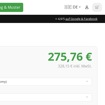
🇩🇪 DE
ng & Muster
⭐️ 4,9/5
auf Google & Facebook
275,76 €
328,15 € inkl. MwSt.