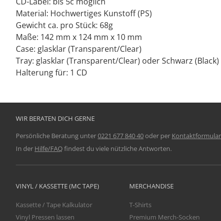
CD-Label: bis 5c möglich
Material: Hochwertiges Kunstoff (PS)
Gewicht ca. pro Stück: 68g
Maße: 142 mm x 124 mm x 10 mm
Case: glasklar (Transparent/Clear)
Tray: glasklar (Transparent/Clear) oder Schwarz (Black)
Halterung für: 1 CD
WIR BERATEN DICH GERNE
Persönliche Beratung unter
0221 677 840 40
oder per
Kontaktformular
In der
Hilfe/FAQ
findest du viele nützliche Antworten.
VINYL / KASSETTE (MC TAPE)
MERCHANDISE
Kassette / Tape Kalkulator
T-Shirts
Vinyl Pressen lassen
Premium Merch-Socken