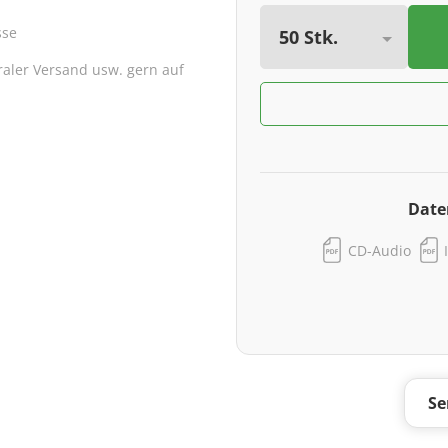
sse
traler Versand usw. gern auf
Date
CD-Audio
Se