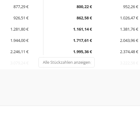
877,29 €
800,22 €
952,26 €
926,51 €
862,58 €
1.026,47 €
1.281,80 €
1.161,14 €
1.381,76 €
1.944,00 €
1.717,61 €
2.043,96 €
2.246,11 €
1.995,36 €
2.374,48 €
Alle Stückzahlen anzeigen
3.079,24 €
2.708,05 €
3.222,58 €