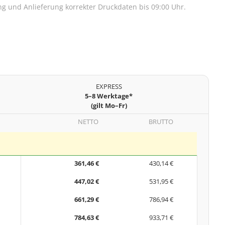
lung und Anlieferung korrekter Druckdaten bis 09:00 Uhr.
EXPRESS
5–8 Werktage*
(gilt Mo–Fr)
NETTO
BRUTTO
361,46 €
430,14 €
447,02 €
531,95 €
661,29 €
786,94 €
784,63 €
933,71 €