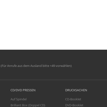
(Für Anrufe aus dem Ausland bitte +49 vorwählen)
CD/DVD PRESSEN
DRUCKSACHEN
Auf Spindel
CD-Booklet
Brilliant Box (Doppel CD)
DVD-Booklet