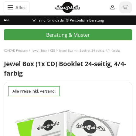
Alles
Wir sind für dich da! 👋
Persönliche Beratung
Beratung & Muster
CD/DVD Pressen
Jewel Box (1 CD)
Jewel Box mit Booklet 24-seitig, 4/4-farbig
Jewel Box (1x CD) Booklet 24-seitig, 4/4-
farbig
Alle Preise inkl. Versand.