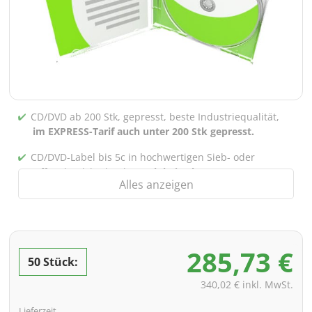
CD/DVD ab 200 Stk, gepresst, beste Industriequalität,
im EXPRESS-Tarif auch unter 200 Stk gepresst.
CD/DVD-Label bis 5c in hochwertigen Sieb- oder
Offsetdruck bedruckt,
auch bei gebrannten CDs/DVDs
Alles anzeigen
(unter 200 Stk)
Verpackung 4/0 bedruckt (Nur Innensteg unbedruckt),
auch mit Innentaschen/Steg Bedruckung nach Wahl
möglich
285,73 €
50 Stück:
inkl. PREMIUM Datencheck (Überprüfung der Daten ink.
Screenproof bzw. PDF-Ansichtsdatei vorab zur
340,02 € inkl. MwSt.
Freigabe)
Lieferzeit