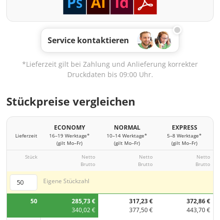
Service kontaktieren
*Lieferzeit gilt bei Zahlung und Anlieferung korrekter
Druckdaten bis 09:00 Uhr.
Stückpreise vergleichen
ECONOMY
NORMAL
EXPRESS
Lieferzeit
16–19 Werktage*
10–14 Werktage*
5–8 Werktage*
(gilt Mo–Fr)
(gilt Mo–Fr)
(gilt Mo–Fr)
Stück
Netto
Netto
Netto
Brutto
Brutto
Brutto
Eigene Stückzahl
50
285,73 €
317,23 €
372,86 €
340,02 €
377,50 €
443,70 €