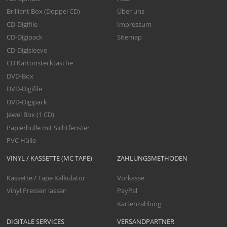
Brilliant Box (Doppel CD)
Über uns
CD-Digifile
Impressum
CD-Digipack
Sitemap
CD-Digisleeve
CD Kartonstecktasche
DVD-Box
DVD-Digifile
DVD-Digipack
Jewel Box (1 CD)
Papierhülle mit Sichtfenster
PVC Hülle
VINYL / KASSETTE (MC TAPE)
ZAHLUNGSMETHODEN
Kassette / Tape Kalkulator
Vorkasse
Vinyl Pressen lassen
PayPal
Kartenzahlung
DIGITALE SERVICES
VERSANDPARTNER