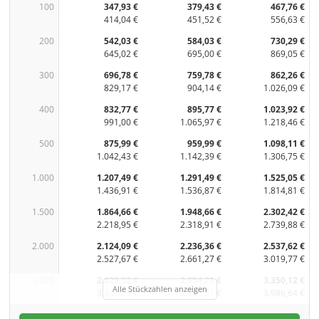
100
347,93 €
379,43 €
467,76 €
414,04 €
451,52 €
556,63 €
200
542,03 €
584,03 €
730,29 €
645,02 €
695,00 €
869,05 €
300
696,78 €
759,78 €
862,26 €
829,17 €
904,14 €
1.026,09 €
400
832,77 €
895,77 €
1.023,92 €
991,00 €
1.065,97 €
1.218,46 €
500
875,99 €
959,99 €
1.098,11 €
1.042,43 €
1.142,39 €
1.306,75 €
1.000
1.207,49 €
1.291,49 €
1.525,05 €
1.436,91 €
1.536,87 €
1.814,81 €
1.500
1.864,66 €
1.948,66 €
2.302,42 €
2.218,95 €
2.318,91 €
2.739,88 €
2.000
2.124,09 €
2.236,36 €
2.537,62 €
2.527,67 €
2.661,27 €
3.019,77 €
3.000
2.829,32 €
2.954,21 €
3.350,12 €
Alle Stückzahlen anzeigen
3.366,89 €
3.515,51 €
3.986,64 €