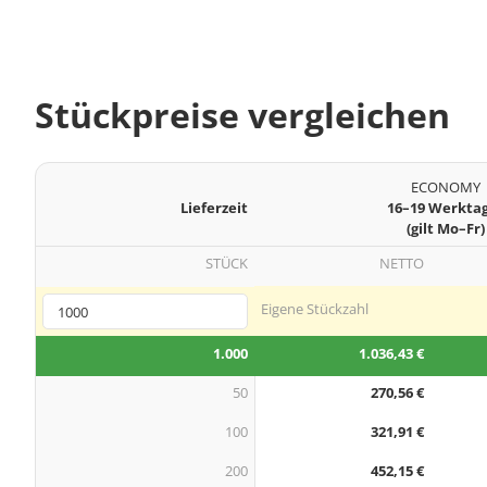
Stückpreise vergleichen
ECONOMY
Lieferzeit
16–19 Werkta
(gilt Mo–Fr)
STÜCK
NETTO
Eigene Stückzahl
1.000
1.036,43 €
50
270,56 €
100
321,91 €
200
452,15 €