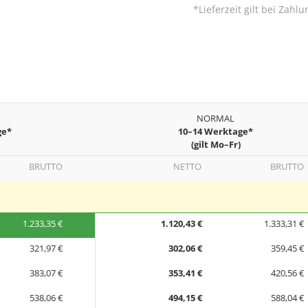
*Lieferzeit gilt bei Zah
NORMAL
ge*
10–14 Werktage*
(gilt Mo–Fr)
BRUTTO
NETTO
BRUTTO
1.233,35 €
1.120,43 €
1.333,31 €
321,97 €
302,06 €
359,45 €
383,07 €
353,41 €
420,56 €
538,06 €
494,15 €
588,04 €