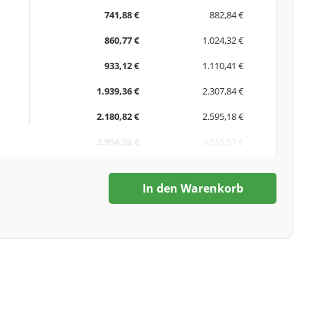
741,88 €
882,84 €
860,77 €
1.024,32 €
933,12 €
1.110,41 €
1.939,36 €
2.307,84 €
2.180,82 €
2.595,18 €
2.954,26 €
3.515,57 €
In den Warenkorb