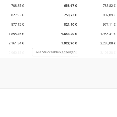
708,85 €
658,67 €
783,82 €
827,92 €
758,73 €
902,89 €
877,15 €
821,10 €
977,11 €
1.855,45 €
1.643,20 €
1.955,41 €
2.161,34 €
1.922,76 €
2.288,08 €
Alle Stückzahlen anzeigen
2.960,15 €
2.606,05 €
3.101,20 €