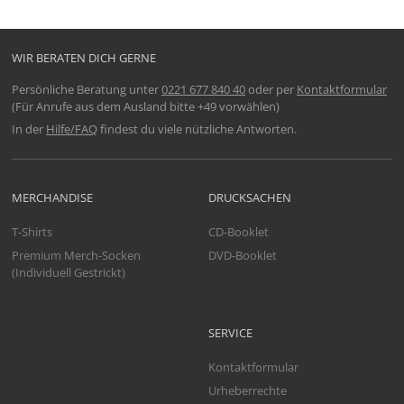
WIR BERATEN DICH GERNE
Persönliche Beratung unter
0221 677 840 40
oder per
Kontaktformular
(Für Anrufe aus dem Ausland bitte +49 vorwählen)
In der
Hilfe/FAQ
findest du viele nützliche Antworten.
MERCHANDISE
DRUCKSACHEN
T-Shirts
CD-Booklet
Premium Merch-Socken
DVD-Booklet
(Individuell Gestrickt)
SERVICE
Kontaktformular
Urheberrechte