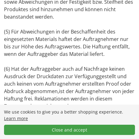
sowie Abweichungen in der Festigkeit bzw. Steifheit des
Produktes sind hinzunehmen und können nicht
beanstandet werden.
(5) Für Abweichungen in der Beschaffenheit des
eingesetzten Materials haftet der Auftragnehmer nur
bis zur Höhe des Auftragswertes. Die Haftung entfällt,
wenn der Auftraggeber das Material liefert.
(6) Hat der Auftraggeber auch auf Nachfrage keinen
Ausdruck der Druckdaten zur Verfügunggestellt und
auch keinen vom Auftragnehmer erstellten Proof oder
Abdruck abgenommen,ist der Auftragnehmer von jeder
Haftung frei. Reklamationen werden in diesem
Zusammenhang nicht anerkannt.
We use cookies to give you a better shopping experience.
Learn more
(7) Mängel eines Teils der gelieferten Ware berechtigen
nicht zur Beanstandung der gesamten Lieferung, es sei
Close and accept
denn, dass die Teillieferung für den Auftraggeber ohne